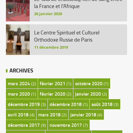
la France et l'Afrique
26 janvier 2020
Le Centre Spirituel et Culturel
Orthodoxe Russe de Paris
11 décembre 2019
ARCHIVES
mars 2024
février 2021
octobre 2020
(2)
(1)
(1)
mars 2020
février 2020
janvier 2020
(1)
(2)
(2)
décembre 2019
décembre 2018
août 2018
(3)
(1)
(3)
avril 2018
mars 2018
janvier 2018
(4)
(2)
(4)
décembre 2017
novembre 2017
(9)
(7)