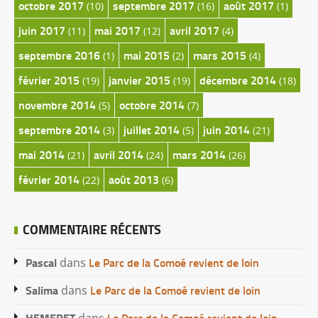
octobre 2017
septembre 2017
août 2017
(10)
(16)
(1)
juin 2017
mai 2017
avril 2017
(11)
(12)
(4)
septembre 2016
mai 2015
mars 2015
(1)
(2)
(4)
février 2015
janvier 2015
décembre 2014
(19)
(19)
(18)
novembre 2014
octobre 2014
(5)
(7)
septembre 2014
juillet 2014
juin 2014
(3)
(5)
(21)
mai 2014
avril 2014
mars 2014
(21)
(24)
(26)
février 2014
août 2013
(22)
(6)
COMMENTAIRE RÉCENTS
Pascal
Le Parc de la Comoé revient de loin
dans
Salima
Le Parc de la Comoé revient de loin
dans
HEMERET
Le Parc de la Comoé revient de loin