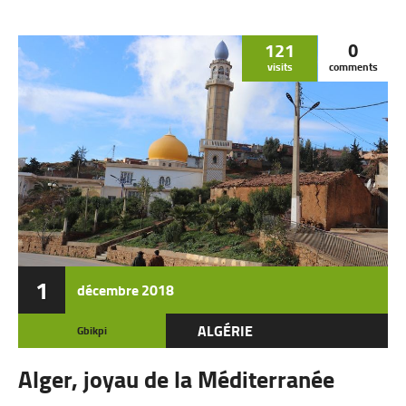
121
0
visits
comments
1
décembre
2018
ALGÉRIE
Gbikpi
Alger, joyau de la Méditerranée