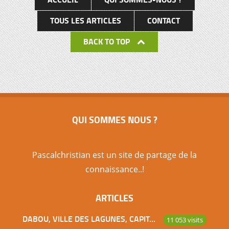
TOUS LES ARTICLES
CONTACT
BACK TO TOP
QUI SOMMES NOUS ?
Pascalchristian est un site de partage de la
connaissance..!
ARTICLES
DABOU, VILLE DES LAGUNES, CAPITALE DES ADJOUKROU
11 053 visits