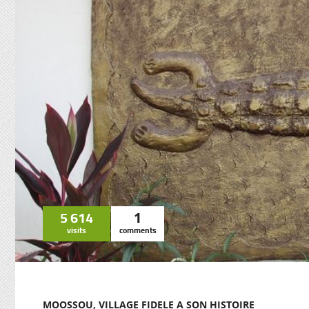
5 614
1
visits
comments
MOOSSOU, VILLAGE FIDELE A SON HISTOIRE