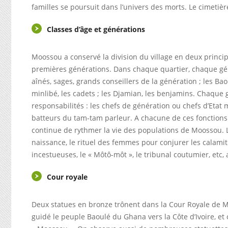
familles se poursuit dans l’univers des morts. Le cimetière
Classes d’âge et générations
Moossou a conservé la division du village en deux princi
premières générations. Dans chaque quartier, chaque génér
aînés, sages, grands conseillers de la génération ; les Baou
minlibé, les cadets ; les Djamian, les benjamins. Chaque 
responsabilités : les chefs de génération ou chefs d’Etat ma
batteurs du tam-tam parleur. A chacune de ces fonctions 
continue de rythmer la vie des populations de Moossou. L
naissance, le rituel des femmes pour conjurer les calamité
incestueuses, le « Môtô-môt », le tribunal coutumier, etc, 
Cour royale
Deux statues en bronze trônent dans la Cour Royale de Moo
guidé le peuple Baoulé du Ghana vers la Côte d’Ivoire, e