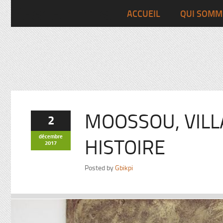
Pascalchristian.fr
ACCUEIL
QUI SOMM
MOOSSOU, VILL
2
décembre
HISTOIRE
2017
Posted by
Gbikpi