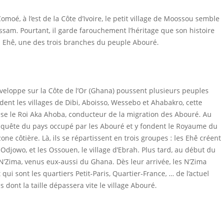
oé, à l’est de la Côte d’Ivoire, le petit village de Moossou semble
sam. Pourtant, il garde farouchement l’héritage que son histoire
és Ehê, une des trois branches du peuple Abouré.
veloppe sur la Côte de l’Or (Ghana) poussent plusieurs peuples
ndent les villages de Dibi, Aboisso, Wessebo et Ahabakro, cette
ise le Roi Aka Ahoba, conducteur de la migration des Abouré. Au
onquête du pays occupé par les Abouré et y fondent le Royaume du
ne côtière. Là, ils se répartissent en trois groupes : les Ehê créent
 Odjowo, et les Ossouen, le village d’Ebrah. Plus tard, au début du
s N’Zima, venus eux-aussi du Ghana. Dès leur arrivée, les N’Zima
qui sont les quartiers Petit-Paris, Quartier-France, … de l’actuel
ont la taille dépassera vite le village Abouré.