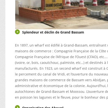
Splendeur et déclin de Grand Bassam
En 1897, un wharf est édifié à Grand-Bassam, entraînant u
maisons de commerce : Compagnie Française de la Côte d’I
Compagnie Française de l’Afrique de l’Ouest (CFAO), etc….
(ivoire, or, bois, caoutchouc, palmiste, etc…) et destinés à 
manufacturés. En 1923, un second wharf est construit à G
le percement du canal de Vridi, et l’ouverture du nouvea
grandes maisons de commerce de Bassam vers Abidjan, pr
administrative et économique de la colonie. Aujourd’hui, l
autochtones de Grand-Bassam et Moossou. L’ouverture de
en poisson les lagunes et le fleuve, pour le bonheur des
Organisation des Abouré