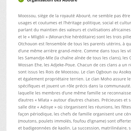
Moossou, siège de la royauté Abouré, ne semble pas être 
usages et coutumes et l’héritage politique, social et cult
parlant du maintien des valeurs et civilisations africaines
et le « Mligbli » (Monarchie héréditaire) sont les trois pi
Otchouon est l’ensemble de tous les parents utérins, à q
d’une même arrière grand-mère. Comme dans tous les villag
les Samandje-Mle (la chaîne aînée de tous les clans), le
Wossan Ehe, les Adjeke-Poue. Chacun de ces clans a un rôl
sont issus les Rois de Moossou. Le clan Ogboun ou Asokop
et également propriétaire terrien. Le clan Moho assure le 
spécifiques et jouent un rôle précis dans la communauté.
laquelle les membres d’une même famille se reconnaissen
d’autres « Mlata » autour d’autres chaises. Précieuses et
salle dite « Adisye » où s’organisent les réunions, les fête
façon périodique, les chefs de famille organisent une cér
(moutons, poulets immolés, foufou d’igname) sont offerte
et badigeonnées de kaolin. La succession, matrilinéaire, s