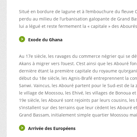
Situé en bordure de lagune et à l’embouchure du fleuve Com
perdu au milieu de l’urbanisation galopante de Grand Bas
lui a légué et reste fermement la « capitale » des Abour
Exode du Ghana
Au 17e siècle, les ravages du commerce négrier qui se dé
Akans à migrer vers l’ouest. C’est ainsi que les Abouré fo
dernière étant la première capitale du royaume qu’organ
début du 18e siècle, les Agnis-Brafé entreprennent la c
Sanwi. Vaincus, les Abouré partent pour le Sud-est de la zo
le village de Moossou, les Ehivé, les villages de Bonoua et
19e siècle, les Abouré sont rejoints par leurs cousins, le
s’installent sur des terrains que leur cèdent les Abouré et 
Grand Bassam, initialement simple quartier Moossou mais d
Arrivée des Européens