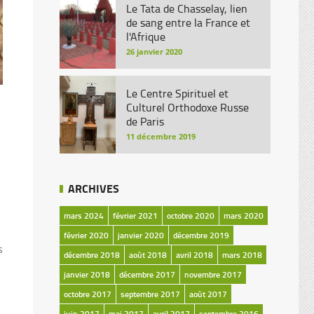
Le Tata de Chasselay, lien
de sang entre la France et
l'Afrique
26 janvier 2020
Le Centre Spirituel et
Culturel Orthodoxe Russe
de Paris
11 décembre 2019
ARCHIVES
mars 2024
février 2021
octobre 2020
mars 2020
février 2020
janvier 2020
décembre 2019
s
décembre 2018
août 2018
avril 2018
mars 2018
janvier 2018
décembre 2017
novembre 2017
octobre 2017
septembre 2017
août 2017
juin 2017
mai 2017
avril 2017
septembre 2016