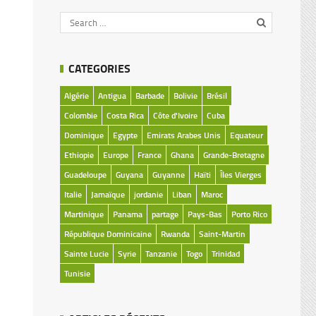
CATEGORIES
Algérie
Antigua
Barbade
Bolivie
Brésil
Colombie
Costa Rica
Côte d'Ivoire
Cuba
Dominique
Egypte
Emirats Arabes Unis
Equateur
Ethiopie
Europe
France
Ghana
Grande-Bretagne
Guadeloupe
Guyana
Guyanne
Haïti
Îles Vierges
Italie
Jamaïque
jordanie
Liban
Maroc
Martinique
Panama
partage
Pays-Bas
Porto Rico
République Dominicaine
Rwanda
Saint-Martin
Sainte Lucie
Syrie
Tanzanie
Togo
Trinidad
Tunisie