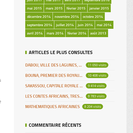
mai 2015
mars 2015
février 2015
janvier 2015
décembre 2014
novembre 2014
octobre 2014
septembre 2014
juillet 2014
juin 2014
mai 2014
avril 2014
mars 2014
février 2014
août 2013
ARTICLES LE PLUS CONSULTES
DABOU, VILLE DES LAGUNES, CAPITALE DES ADJOUKROU
11 050 visits
s
BOUNA, PREMIER DES ROYAUMES DE CÔTE D’IVOIRE
10 408 visits
s
SAKASSOU, CAPITALE ROYALE DES BAOULES
9 414 visits
LES CONTES AFRICAINS, TRESOR POUR L’HUMANITE
8 783 visits
e
MATHEMATIQUES AFRICAINES
8 204 visits
COMMENTAIRE RÉCENTS