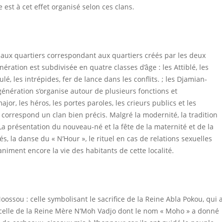
 est à cet effet organisé selon ces clans.
paux quartiers correspondant aux quartiers créés par les deux
ation est subdivisée en quatre classes d’âge : les Attiblé, les
lé, les intrépides, fer de lance dans les conflits. ; les Djamian-
génération s’organise autour de plusieurs fonctions et
jor, les héros, les portes paroles, les crieurs publics et les
correspond un clan bien précis. Malgré la modernité, la tradition
a présentation du nouveau-né et la fête de la maternité et de la
s, la danse du « N’Hour », le rituel en cas de relations sexuelles
animent encore la vie des habitants de cette localité.
ssou : celle symbolisant le sacrifice de la Reine Abla Pokou, qui 
t celle de la Reine Mère N’Moh Vadjo dont le nom « Moho » a donné