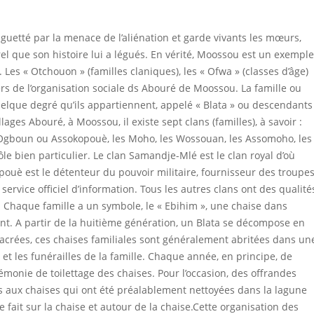
guetté par la menace de l’aliénation et garde vivants les mœurs,
urel que son histoire lui a légués. En vérité, Moossou est un exemple
. Les « Otchouon » (familles claniques), les « Ofwa » (classes d’âge)
liers de l’organisation sociale ds Abouré de Moossou. La famille ou
uelque degré qu’ils appartiennent, appelé « Blata » ou descendants
es Abouré, à Moossou, il existe sept clans (familles), à savoir :
s Ogboun ou Assokopouè, les Moho, les Wossouan, les Assomoho, les
e bien particulier. Le clan Samandje-Mlé est le clan royal d’où
ouè est le détenteur du pouvoir militaire, fournisseur des troupe
service officiel d’information. Tous les autres clans ont des qualité
 Chaque famille a un symbole, le « Ebihim », une chaise dans
t. A partir de la huitième génération, un Blata se décompose en
 sacrées, ces chaises familiales sont généralement abritées dans un
s et les funérailles de la famille. Chaque année, en principe, de
émonie de toilettage des chaises. Pour l’occasion, des offrandes
s aux chaises qui ont été préalablement nettoyées dans la lagune
e fait sur la chaise et autour de la chaise.Cette organisation des