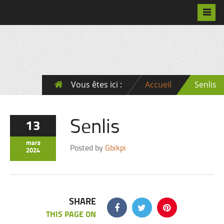
Pascalchristian.fr
Vous êtes ici :
Accueil
Senlis
Senlis
13
mars
Posted by
Gbikpi
2024
SHARE
THIS PAGE ON