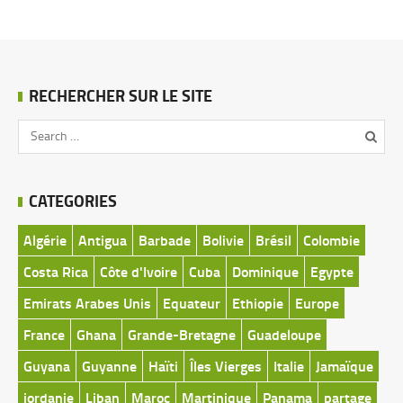
4
RECHERCHER SUR LE SITE
CATEGORIES
Algérie
Antigua
Barbade
Bolivie
Brésil
Colombie
Costa Rica
Côte d'Ivoire
Cuba
Dominique
Egypte
Emirats Arabes Unis
Equateur
Ethiopie
Europe
France
Ghana
Grande-Bretagne
Guadeloupe
Guyana
Guyanne
Haïti
Îles Vierges
Italie
Jamaïque
jordanie
Liban
Maroc
Martinique
Panama
partage