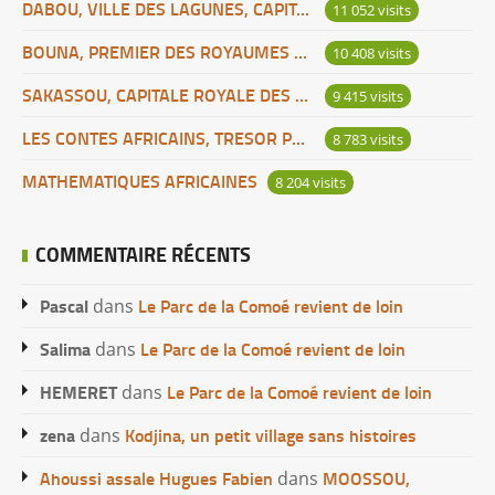
DABOU, VILLE DES LAGUNES, CAPITALE DES ADJOUKROU
11 052 visits
BOUNA, PREMIER DES ROYAUMES DE CÔTE D’IVOIRE
10 408 visits
SAKASSOU, CAPITALE ROYALE DES BAOULES
9 415 visits
LES CONTES AFRICAINS, TRESOR POUR L’HUMANITE
8 783 visits
MATHEMATIQUES AFRICAINES
8 204 visits
COMMENTAIRE RÉCENTS
Pascal
Le Parc de la Comoé revient de loin
dans
Salima
Le Parc de la Comoé revient de loin
dans
HEMERET
Le Parc de la Comoé revient de loin
dans
zena
Kodjina, un petit village sans histoires
dans
Ahoussi assale Hugues Fabien
MOOSSOU,
dans