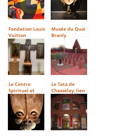
Fondation Louis
Musée du Quai
Vuitton
Branly
Le Centre
Le Tata de
Spirituel et
Chasselay, lien
Culturel
de sang entre
Orthodoxe
la France et
Russe de Paris
l’Afrique