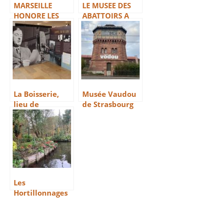
MARSEILLE
LE MUSEE DES
HONORE LES
ABATTOIRS A
ARTS AFRICAINS
TOULOUSE
La Boisserie,
Musée Vaudou
lieu de
de Strasbourg
ressourcement
du Général de
Gaulle
Les
Hortillonnages
d’Amiens, havre
de silence et de