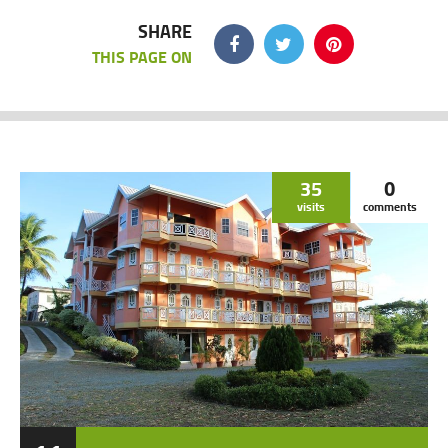
SHARE
THIS PAGE ON
35
0
visits
comments