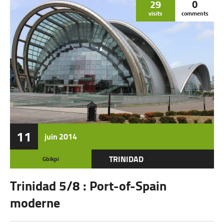
29
0
visits
comments
11
juin
2014
TRINIDAD
Gbikpi
Trinidad 5/8 : Port-of-Spain
moderne