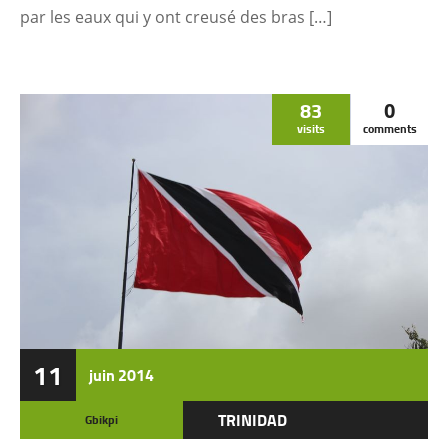
par les eaux qui y ont creusé des bras […]
83
0
visits
comments
11
juin
2014
TRINIDAD
Gbikpi