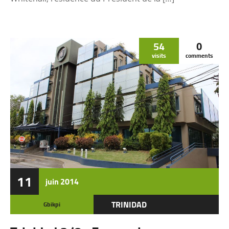
54
0
visits
comments
11
juin
2014
TRINIDAD
Gbikpi