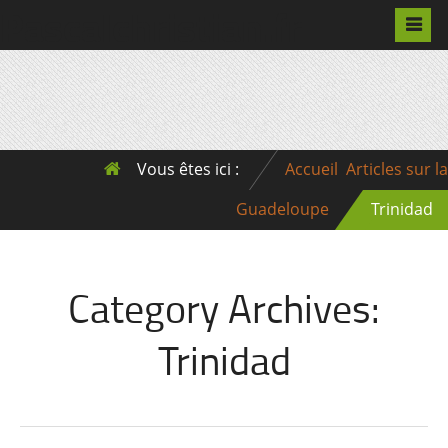
Pascalchristian.fr
Vous êtes ici :
Accueil
Articles sur la
Guadeloupe
Trinidad
Category Archives:
Trinidad