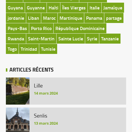
Guyana
Guyanne
Haïti
Îles Vierges
Italie
Jamaïque
jordanie
Liban
Maroc
Martinique
Panama
partage
Pays-Bas
Porto Rico
République Dominicaine
Rwanda
Saint-Martin
Sainte Lucie
Syrie
Tanzanie
Togo
Trinidad
Tunisie
ARTICLES RÉCENTS
Lille
14 mars 2024
Senlis
13 mars 2024