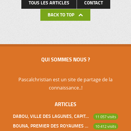
TOUS LES ARTICLES
CONTACT
BACK TO TOP
QUI SOMMES NOUS ?
Pascalchristian est un site de partage de la
connaissance..!
ARTICLES
DABOU, VILLE DES LAGUNES, CAPITALE DES ADJOUKROU
11 057 visits
BOUNA, PREMIER DES ROYAUMES DE CÔTE D’IVOIRE
10 412 visits