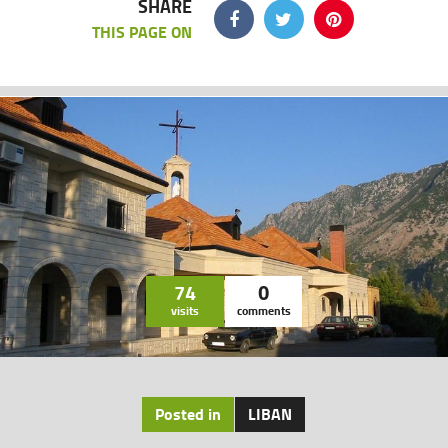
SHARE
THIS PAGE ON
74
0
visits
comments
Posted in
LIBAN