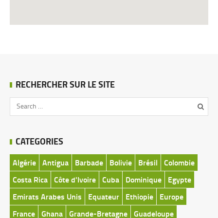
RECHERCHER SUR LE SITE
CATEGORIES
Algérie
Antigua
Barbade
Bolivie
Brésil
Colombie
Costa Rica
Côte d'Ivoire
Cuba
Dominique
Egypte
Emirats Arabes Unis
Equateur
Ethiopie
Europe
France
Ghana
Grande-Bretagne
Guadeloupe