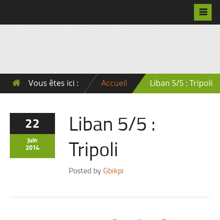
Pascalchristian.fr
Vous êtes ici :
Accueil
Liban 5/5 : Tripoli
Liban 5/5 :
22
Tripoli
juin
2014
Posted by
Gbikpi