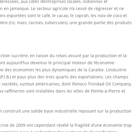
téressées, aux côtés d’entreprises locales, indiennes et
on en Jamaïque. Le secteur agricole n’a cessé de régresser et ne
s exportées sont le café, le cacao, le coprah, les noix de coco et
ère (riz, maïs, racines, tubercules), une grande partie des produits
ction sucrière, en raison du relais assuré par la production et la
ont aujourd’hui devenus le principal moteur de l’économie
’une des économies les plus dynamiques de la Caraïbe. L’industrie
(P.I.B.) et pour plus des trois quarts des exportations. Les champs
rs sociétés, surtout américaines, dont l’Amoco Trinidad Oil Company,
 raffineries sont installées dans les villes de Pointe-à-Pierre et
 construit une solide base industrielle reposant sur la production
rise de 2009 ont cependant révélé la fragilité d’une économie trop