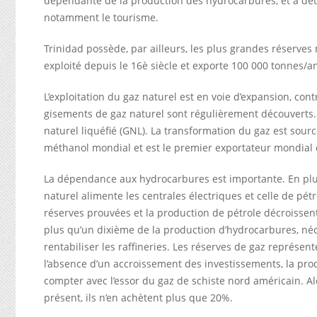
dépendante de la production des hydrocarbures, et a déte
notamment le tourisme.
Trinidad possède, par ailleurs, les plus grandes réserves 
exploité depuis le 16è siècle et exporte 100 000 tonnes/an
L’exploitation du gaz naturel est en voie d’expansion, cont
gisements de gaz naturel sont régulièrement découverts.
naturel liquéfié (GNL). La transformation du gaz est sourc
méthanol mondial et est le premier exportateur mondial
La dépendance aux hydrocarbures est importante. En plus
naturel alimente les centrales électriques et celle de pétro
réserves prouvées et la production de pétrole décroissent,
plus qu’un dixième de la production d’hydrocarbures, néce
rentabiliser les raffineries. Les réserves de gaz représen
l’absence d’un accroissement des investissements, la prod
compter avec l’essor du gaz de schiste nord américain. Alor
présent, ils n’en achètent plus que 20%.