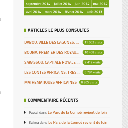
septembre 2014
juillet 2014
juin 2014
mai 2014
avril 2014
mars 2014
février 2014
août 2013
t
ARTICLES LE PLUS CONSULTES
DABOU, VILLE DES LAGUNES, CAPITALE DES ADJOUKROU
11 053 visits
BOUNA, PREMIER DES ROYAUMES DE CÔTE D’IVOIRE
10 408 visits
u
SAKASSOU, CAPITALE ROYALE DES BAOULES
9 419 visits
LES CONTES AFRICAINS, TRESOR POUR L’HUMANITE
8 784 visits
MATHEMATIQUES AFRICAINES
8 205 visits
t
COMMENTAIRE RÉCENTS
Le Parc de la Comoé revient de loin
Pascal
dans
Le Parc de la Comoé revient de loin
Salima
dans