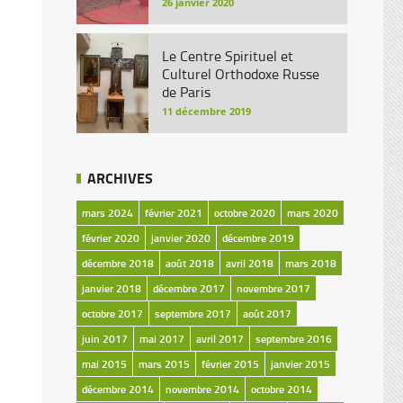
26 janvier 2020
Le Centre Spirituel et
Culturel Orthodoxe Russe
de Paris
11 décembre 2019
ARCHIVES
mars 2024
février 2021
octobre 2020
mars 2020
février 2020
janvier 2020
décembre 2019
décembre 2018
août 2018
avril 2018
mars 2018
janvier 2018
décembre 2017
novembre 2017
octobre 2017
septembre 2017
août 2017
juin 2017
mai 2017
avril 2017
septembre 2016
mai 2015
mars 2015
février 2015
janvier 2015
décembre 2014
novembre 2014
octobre 2014