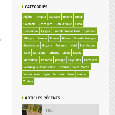
CATEGORIES
Algérie
Antigua
Barbade
Bolivie
Brésil
Colombie
Costa Rica
Côte d'Ivoire
Cuba
Dominique
Egypte
Emirats Arabes Unis
Equateur
Ethiopie
Europe
France
Ghana
Grande-Bretagne
à
Guadeloupe
Guyana
Guyanne
Haïti
Îles Vierges
Italie
Jamaïque
jordanie
Liban
Maroc
Martinique
Panama
partage
Pays-Bas
Porto Rico
République Dominicaine
Rwanda
Saint-Martin
Sainte Lucie
Syrie
Tanzanie
Togo
Trinidad
Tunisie
ARTICLES RÉCENTS
Lille