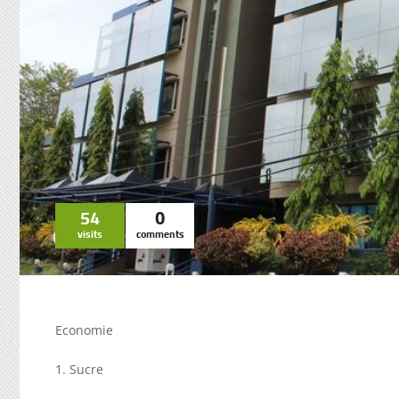
54
0
visits
comments
Economie
1. Sucre