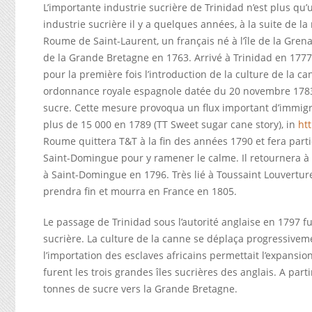
L’importante industrie sucrière de Trinidad n’est plus qu’
industrie sucrière il y a quelques années, à la suite de 
Roume de Saint-Laurent, un français né à l’île de la Grena
de la Grande Bretagne en 1763. Arrivé à Trinidad en 1777
pour la première fois l’introduction de la culture de la ca
ordonnance royale espagnole datée du 20 novembre 1783 e
sucre. Cette mesure provoqua un flux important d’immigrat
plus de 15 000 en 1789 (TT Sweet sugar cane story), in
ht
Roume quittera T&T à la fin des années 1790 et fera part
Saint-Domingue pour y ramener le calme. Il retournera 
à Saint-Domingue en 1796. Très lié à Toussaint Louverture
prendra fin et mourra en France en 1805.
Le passage de Trinidad sous l’autorité anglaise en 1797 f
sucrière. La culture de la canne se déplaça progressivem
l’importation des esclaves africains permettait l’expansi
furent les trois grandes îles sucrières des anglais. A pa
tonnes de sucre vers la Grande Bretagne.