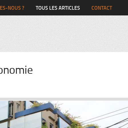
Ghana
Grande-Bretagne
ES-NOUS ?
TOUS LES ARTICLES
CONTACT
Egypte
Côte d’Ivoire
France
Togo
Italie
Maroc
Pays-Bas
Ghana
Grande-Bret
conomie
Egypte