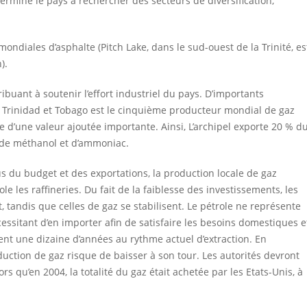
rminé le pays à rechercher des secteurs de diversification,
mondiales d’asphalte (Pitch Lake, dans le sud-ouest de la Trinité, es
).
ribuant à soutenir l’effort industriel du pays. D’importants
 Trinidad et Tobago est le cinquième producteur mondial de gaz
e d’une valeur ajoutée importante. Ainsi, L’archipel exporte 20 % d
 de méthanol et d’ammoniac.
 du budget et des exportations, la production locale de gaz
le les raffineries. Du fait de la faiblesse des investissements, les
 tandis que celles de gaz se stabilisent. Le pétrole ne représente
ssitant d’en importer afin de satisfaire les besoins domestiques e
tent une dizaine d’années au rythme actuel d’extraction. En
uction de gaz risque de baisser à son tour. Les autorités devront
s qu’en 2004, la totalité du gaz était achetée par les Etats-Unis, à