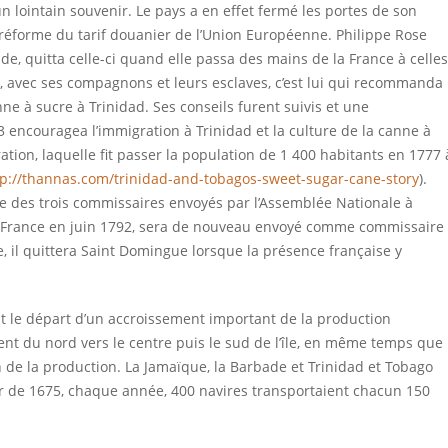
un lointain souvenir. Le pays a en effet fermé les portes de son
la réforme du tarif douanier de l’Union Européenne. Philippe Rose
de, quitta celle-ci quand elle passa des mains de la France à celles
, avec ses compagnons et leurs esclaves, c’est lui qui recommanda
nne à sucre à Trinidad. Ses conseils furent suivis et une
ncouragea l’immigration à Trinidad et la culture de la canne à
ion, laquelle fit passer la population de 1 400 habitants en 1777 
tp://thannas.com/trinidad-an
d-tobagos-sweet-sugar-cane-sto
ry
).
ie des trois commissaires envoyés par l’Assemblée Nationale à
à France en juin 1792, sera de nouveau envoyé comme commissaire
, il quittera Saint Domingue lorsque la présence française y
ut le départ d’un accroissement important de la production
ent du nord vers le centre puis le sud de l’île, en même temps que
on de la production. La Jamaïque, la Barbade et Trinidad et Tobago
rtir de 1675, chaque année, 400 navires transportaient chacun 150