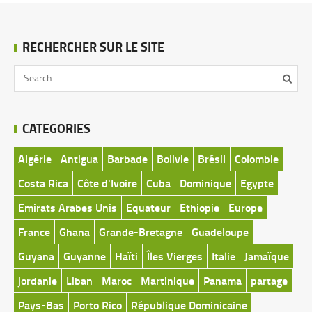
RECHERCHER SUR LE SITE
CATEGORIES
Algérie
Antigua
Barbade
Bolivie
Brésil
Colombie
Costa Rica
Côte d'Ivoire
Cuba
Dominique
Egypte
Emirats Arabes Unis
Equateur
Ethiopie
Europe
France
Ghana
Grande-Bretagne
Guadeloupe
Guyana
Guyanne
Haïti
Îles Vierges
Italie
Jamaïque
jordanie
Liban
Maroc
Martinique
Panama
partage
Pays-Bas
Porto Rico
République Dominicaine