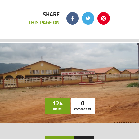
SHARE
THIS PAGE ON
124
0
visits
comments