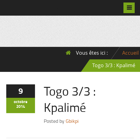
Pascalchristian.fr
Vous êtes ici :
Accueil
Togo 3/3 : Kpalimé
Togo 3/3 :
9
Kpalimé
octobre
2014
Posted by
Gbikpi