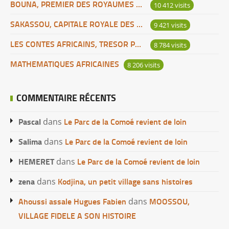
BOUNA, PREMIER DES ROYAUMES DE CÔTE D’IVOIRE
10 412 visits
SAKASSOU, CAPITALE ROYALE DES BAOULES
9 421 visits
LES CONTES AFRICAINS, TRESOR POUR L’HUMANITE
8 784 visits
MATHEMATIQUES AFRICAINES
8 206 visits
COMMENTAIRE RÉCENTS
Pascal
Le Parc de la Comoé revient de loin
dans
Salima
Le Parc de la Comoé revient de loin
dans
HEMERET
Le Parc de la Comoé revient de loin
dans
zena
Kodjina, un petit village sans histoires
dans
Ahoussi assale Hugues Fabien
MOOSSOU,
dans
VILLAGE FIDELE A SON HISTOIRE