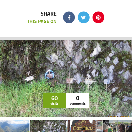
SHARE
THIS PAGE ON
60
0
visits
comments