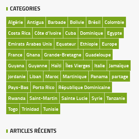
CATEGORIES
Algérie
Antigua
Barbade
Bolivie
Brésil
Colombie
Costa Rica
Côte d'Ivoire
Cuba
Dominique
Egypte
Emirats Arabes Unis
Equateur
Ethiopie
Europe
France
Ghana
Grande-Bretagne
Guadeloupe
Guyana
Guyanne
Haïti
Îles Vierges
Italie
Jamaïque
jordanie
Liban
Maroc
Martinique
Panama
partage
Pays-Bas
Porto Rico
République Dominicaine
Rwanda
Saint-Martin
Sainte Lucie
Syrie
Tanzanie
Togo
Trinidad
Tunisie
ARTICLES RÉCENTS