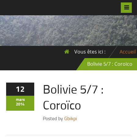
Pascalchristian.fr
Vous êtes ici :
Accueil
Bolivie 5/7 : Coroïco
Bolivie 5/7 :
12
Coroïco
mars
2014
Posted by
Gbikpi