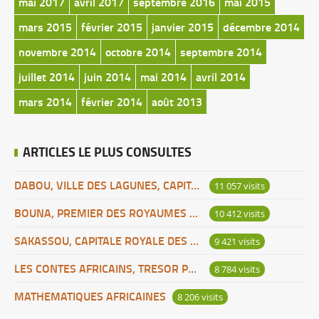
mai 2017
avril 2017
septembre 2016
mai 2015
mars 2015
février 2015
janvier 2015
décembre 2014
novembre 2014
octobre 2014
septembre 2014
juillet 2014
juin 2014
mai 2014
avril 2014
mars 2014
février 2014
août 2013
ARTICLES LE PLUS CONSULTES
DABOU, VILLE DES LAGUNES, CAPITALE DES ADJOUKROU
11 057 visits
BOUNA, PREMIER DES ROYAUMES DE CÔTE D’IVOIRE
10 412 visits
SAKASSOU, CAPITALE ROYALE DES BAOULES
9 421 visits
LES CONTES AFRICAINS, TRESOR POUR L’HUMANITE
8 784 visits
MATHEMATIQUES AFRICAINES
8 206 visits