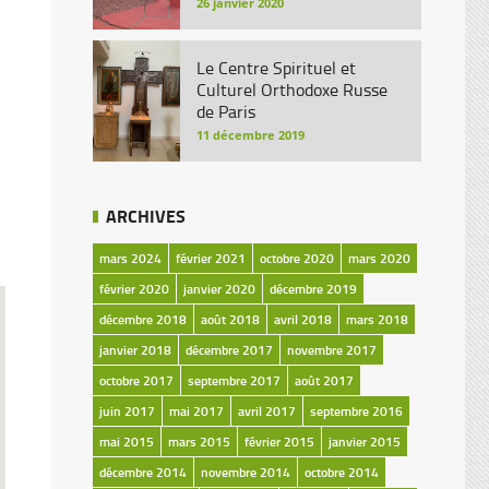
26 janvier 2020
Le Centre Spirituel et
Culturel Orthodoxe Russe
de Paris
11 décembre 2019
ARCHIVES
mars 2024
février 2021
octobre 2020
mars 2020
février 2020
janvier 2020
décembre 2019
décembre 2018
août 2018
avril 2018
mars 2018
janvier 2018
décembre 2017
novembre 2017
octobre 2017
septembre 2017
août 2017
juin 2017
mai 2017
avril 2017
septembre 2016
mai 2015
mars 2015
février 2015
janvier 2015
décembre 2014
novembre 2014
octobre 2014