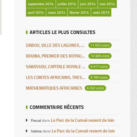
septembre 2014
juillet 2014
juin 2014
mai 2014
avril 2014
mars 2014
février 2014
août 2013
ARTICLES LE PLUS CONSULTES
DABOU, VILLE DES LAGUNES, CAPITALE DES ADJOUKROU
11 053 visits
BOUNA, PREMIER DES ROYAUMES DE CÔTE D’IVOIRE
10 408 visits
SAKASSOU, CAPITALE ROYALE DES BAOULES
9 417 visits
LES CONTES AFRICAINS, TRESOR POUR L’HUMANITE
8 784 visits
MATHEMATIQUES AFRICAINES
8 204 visits
COMMENTAIRE RÉCENTS
Le Parc de la Comoé revient de loin
Pascal
dans
Le Parc de la Comoé revient de loin
Salima
dans