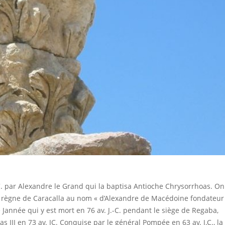
.-C. par Alexandre le Grand qui la baptisa Antioche Chrysorrhoas. On
e règne de Caracalla au nom « d’Alexandre de Macédoine fondateur
e Jannée qui y est mort en 76 av. J.-C. pendant le siège de Regaba,
as III en 73 av. JC. Conquise par le général Pompée en 63 av. J.C., la