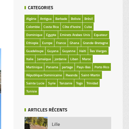
CATEGORIES
Algérie
Antigua
Barbade
Bolivie
Brésil
Colombie
Costa Rica
Côte d'Ivoire
Cuba
Dominique
Egypte
Emirats Arabes Unis
Equateur
Ethiopie
Europe
France
Ghana
Grande-Bretagne
Guadeloupe
Guyana
Guyanne
Haïti
Îles Vierges
Italie
Jamaïque
jordanie
Liban
Maroc
Martinique
Panama
partage
Pays-Bas
Porto Rico
République Dominicaine
Rwanda
Saint-Martin
Sainte Lucie
Syrie
Tanzanie
Togo
Trinidad
Tunisie
ARTICLES RÉCENTS
Lille