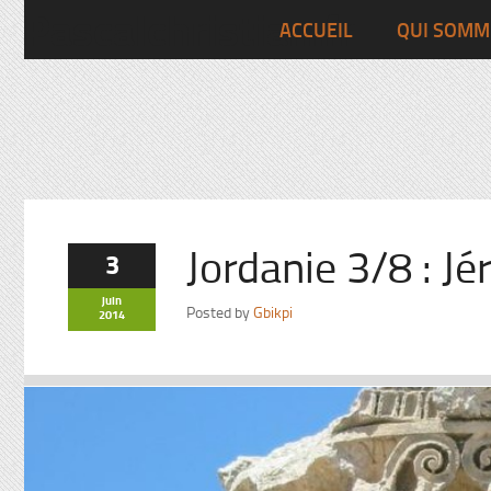
Pascalchristian.fr
ACCUEIL
QUI SOMM
Jordanie 3/8 : Jé
3
juin
Posted by
Gbikpi
2014