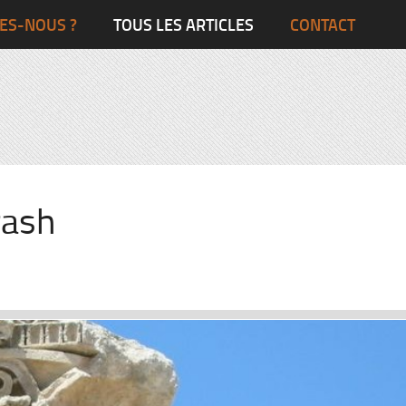
Ghana
Grande-Bretagne
ES-NOUS ?
TOUS LES ARTICLES
CONTACT
Egypte
Côte d’Ivoire
France
Togo
Italie
Maroc
Pays-Bas
Ghana
Grande-Bret
rash
Egypte