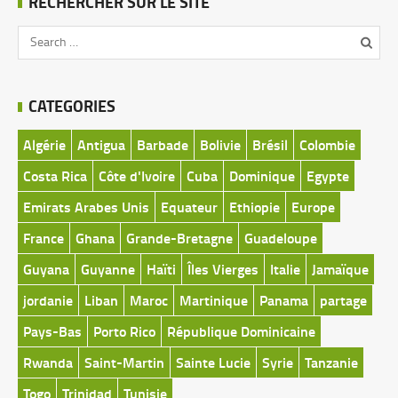
RECHERCHER SUR LE SITE
CATEGORIES
Algérie
Antigua
Barbade
Bolivie
Brésil
Colombie
Costa Rica
Côte d'Ivoire
Cuba
Dominique
Egypte
Emirats Arabes Unis
Equateur
Ethiopie
Europe
France
Ghana
Grande-Bretagne
Guadeloupe
Guyana
Guyanne
Haïti
Îles Vierges
Italie
Jamaïque
jordanie
Liban
Maroc
Martinique
Panama
partage
Pays-Bas
Porto Rico
République Dominicaine
Rwanda
Saint-Martin
Sainte Lucie
Syrie
Tanzanie
Togo
Trinidad
Tunisie