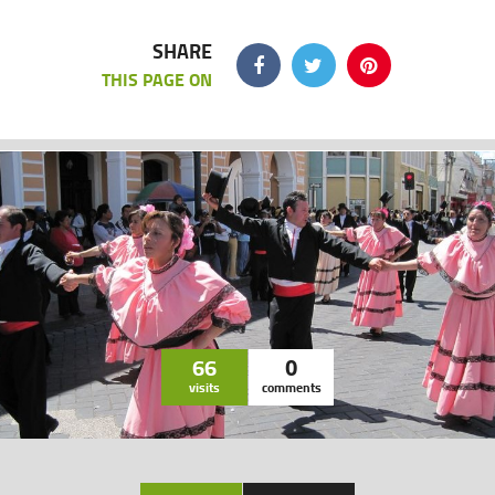
SHARE
THIS PAGE ON
66
0
visits
comments