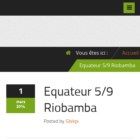
Pascalchristian.fr
Vous êtes ici :
Accueil
Equateur 5/9 Riobamba
Equateur 5/9
1
Riobamba
mars
2014
Posted by
Gbikpi