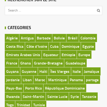
CATEGORIES
Algérie
Antigua
Barbade
Bolivie
Brésil
Colombie
Costa Rica
Côte d'Ivoire
Cuba
Dominique
Egypte
Emirats Arabes Unis
Equateur
Ethiopie
Europe
France
Ghana
Grande-Bretagne
Guadeloupe
Guyana
Guyanne
Haïti
Îles Vierges
Italie
Jamaïque
jordanie
Liban
Maroc
Martinique
Panama
partage
Pays-Bas
Porto Rico
République Dominicaine
Rwanda
Saint-Martin
Sainte Lucie
Syrie
Tanzanie
Togo
Trinidad
Tunisie