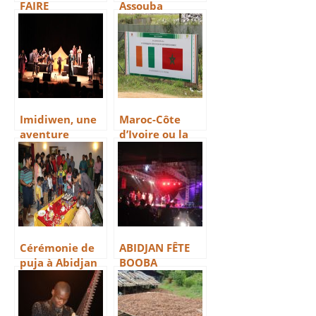
FAIRE
Assouba
CONFIANCE A
L’AFRIQUE
Imidiwen, une
Maroc-Côte
aventure
d’Ivoire ou la
franco-
coopération
malienne
Sud-Sud
Cérémonie de
ABIDJAN FÊTE
puja à Abidjan
BOOBA