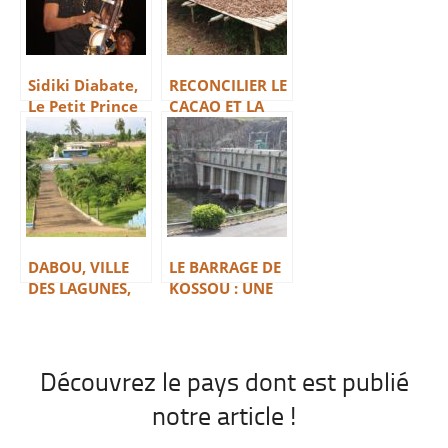
Sidiki Diabate,
RECONCILIER LE
Le Petit Prince
CACAO ET LA
De La Kora
FORÊT
DABOU, VILLE
LE BARRAGE DE
DES LAGUNES,
KOSSOU : UNE
CAPITALE DES
RICHE HISTOIRE
ADJOUKROU
HUMAINE ET
TECHNIQUE
Découvrez le pays dont est publié
notre article !