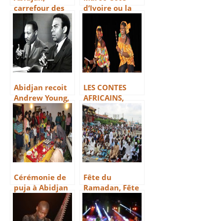
carrefour des
d’Ivoire ou la
cultures
coopération
Sud-Sud
Abidjan recoit
LES CONTES
Andrew Young,
AFRICAINS,
compagnon de
TRESOR POUR
Martin Luther
L’HUMANITE
King
Cérémonie de
Fête du
puja à Abidjan
Ramadan, Fête
de la joie, Fête
de la foi