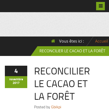
Pascalchristian.fr
Vous êtes ici :
Accueil
RECONCILIER LE CACAO ET LA FORÊT
RECONCILIER
4
LE CACAO ET
novembre
2017
LA FORÊT
Posted by
Gbikpi