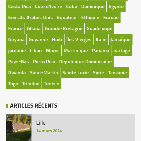
Costa Rica
Côte d'Ivoire
Cuba
Dominique
Egypte
Emirats Arabes Unis
Equateur
Ethiopie
Europe
France
Ghana
Grande-Bretagne
Guadeloupe
Guyana
Guyanne
Haïti
Îles Vierges
Italie
Jamaïque
jordanie
Liban
Maroc
Martinique
Panama
partage
Pays-Bas
Porto Rico
République Dominicaine
Rwanda
Saint-Martin
Sainte Lucie
Syrie
Tanzanie
Togo
Trinidad
Tunisie
ARTICLES RÉCENTS
Lille
14 mars 2024