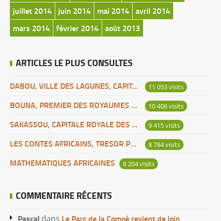
juillet 2014
juin 2014
mai 2014
avril 2014
mars 2014
février 2014
août 2013
ARTICLES LE PLUS CONSULTES
DABOU, VILLE DES LAGUNES, CAPITALE DES ADJOUKROU
11 053 visits
BOUNA, PREMIER DES ROYAUMES DE CÔTE D’IVOIRE
10 408 visits
SAKASSOU, CAPITALE ROYALE DES BAOULES
9 415 visits
LES CONTES AFRICAINS, TRESOR POUR L’HUMANITE
8 784 visits
MATHEMATIQUES AFRICAINES
8 204 visits
COMMENTAIRE RÉCENTS
Pascal
Le Parc de la Comoé revient de loin
dans