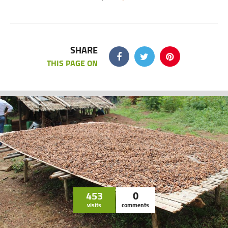
SHARE
THIS PAGE ON
453
0
visits
comments