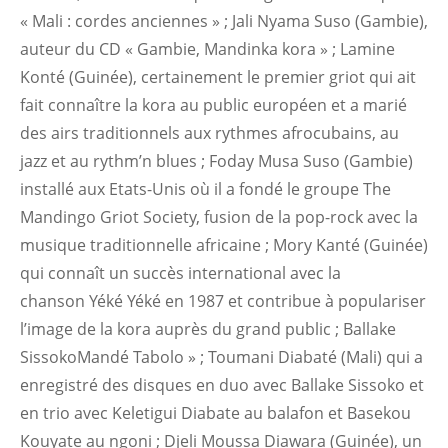
« Mali : cordes anciennes » ; Jali Nyama Suso (Gambie),
auteur du CD « Gambie, Mandinka kora » ; Lamine
Konté (Guinée), certainement le premier griot qui ait
fait connaître la kora au public européen et a marié
des airs traditionnels aux rythmes afrocubains, au
jazz et au rythm’n blues ; Foday Musa Suso (Gambie)
installé aux Etats-Unis où il a fondé le groupe The
Mandingo Griot Society, fusion de la pop-rock avec la
musique traditionnelle africaine ; Mory Kanté (Guinée)
qui connaît un succès international avec la
chanson Yéké Yéké en 1987 et contribue à populariser
l’image de la kora auprès du grand public ; Ballake
SissokoMandé Tabolo » ; Toumani Diabaté (Mali) qui a
enregistré des disques en duo avec Ballake Sissoko et
en trio avec Keletigui Diabate au balafon et Basekou
Kouyate au ngoni ; Djeli Moussa Diawara (Guinée), un