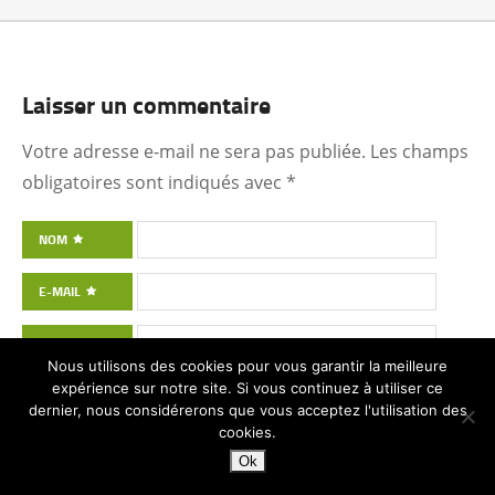
Laisser un commentaire
Votre adresse e-mail ne sera pas publiée.
Les champs
obligatoires sont indiqués avec
*
NOM
E-MAIL
SITE WEB
Nous utilisons des cookies pour vous garantir la meilleure
expérience sur notre site. Si vous continuez à utiliser ce
COMMENTAIRE
dernier, nous considérerons que vous acceptez l'utilisation des
cookies.
Ok