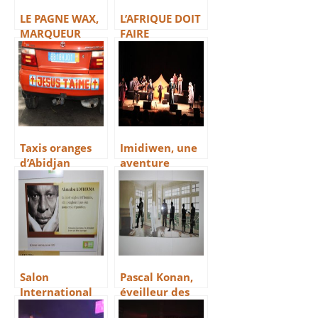
LE PAGNE WAX,
L’AFRIQUE DOIT
MARQUEUR
FAIRE
IDENTITAIRE DE
CONFIANCE A
L’AFRIQUE
L’AFRIQUE
Taxis oranges
Imidiwen, une
d’Abidjan
aventure
franco-
malienne
Salon
Pascal Konan,
International
éveilleur des
du Livre
consciences