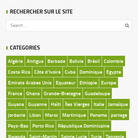
RECHERCHER SUR LE SITE
CATEGORIES
Algérie
Antigua
Barbade
Bolivie
Brésil
Colombie
Costa Rica
Côte d'Ivoire
Cuba
Dominique
Egypte
Emirats Arabes Unis
Equateur
Ethiopie
Europe
France
Ghana
Grande-Bretagne
Guadeloupe
Guyana
Guyanne
Haïti
Îles Vierges
Italie
Jamaïque
jordanie
Liban
Maroc
Martinique
Panama
partage
Pays-Bas
Porto Rico
République Dominicaine
Rwanda
Saint-Martin
Sainte Lucie
Syrie
Tanzanie