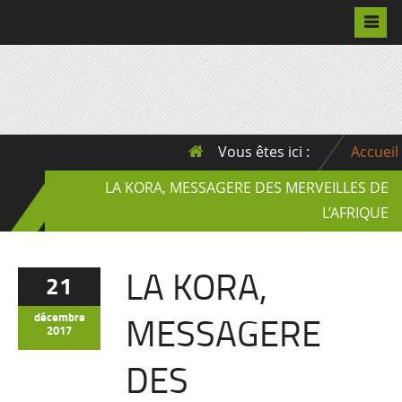
Pascalchristian.fr
Vous êtes ici :
Accueil
LA KORA, MESSAGERE DES MERVEILLES DE
L’AFRIQUE
LA KORA,
21
MESSAGERE
décembre
2017
DES