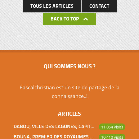
TOUS LES ARTICLES
CONTACT
BACK TO TOP
QUI SOMMES NOUS ?
Pascalchristian est un site de partage de la
connaissance..!
ARTICLES
DABOU, VILLE DES LAGUNES, CAPITALE DES ADJOUKROU
11 054 visits
BOUNA, PREMIER DES ROYAUMES DE CÔTE D’IVOIRE
10 410 visits