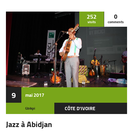
252
0
visits
comments
9
mai
2017
CÔTE D'IVOIRE
Gbikpi
Jazz à Abidjan