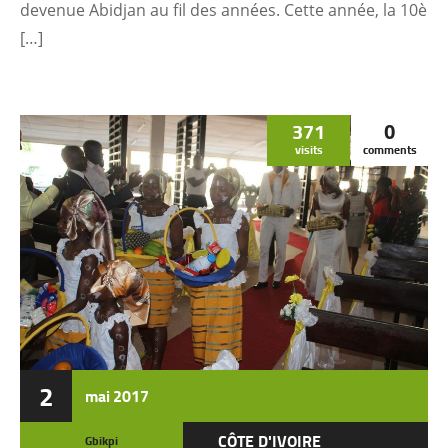
devenue Abidjan au fil des années. Cette année, la 10è
[…]
371
0
visits
comments
2
mai
2017
CÔTE D'IVOIRE
Gbikpi