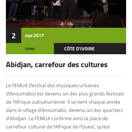
2
mai
2017
CÔTE D'IVOIRE
Gbikpi
Abidjan, carrefour des cultures
Le FEMUA (festival des musiques urbaines
d’Anoumabo) est devenu un des plus grands festivals
de l’Afrique subsaharienne. Il se tient chaque année
dans le village d’Anoumabo, devenu un des quartiers
d’Abidjan. Le FEMUA confirme ainsi la place de
carrefour culturel de l’Afrique de l’Ouest, qu’est