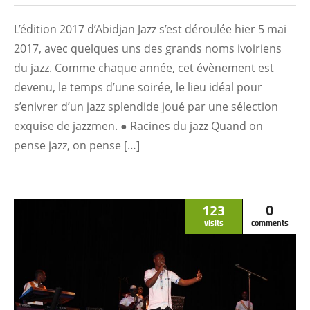
L’édition 2017 d’Abidjan Jazz s’est déroulée hier 5 mai
2017, avec quelques uns des grands noms ivoiriens
du jazz. Comme chaque année, cet évènement est
devenu, le temps d’une soirée, le lieu idéal pour
s’enivrer d’un jazz splendide joué par une sélection
exquise de jazzmen. ● Racines du jazz Quand on
pense jazz, on pense […]
123
0
visits
comments