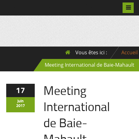
Pascalchristian.fr
Vous êtes ici :
Accueil
Meeting International de Baie-Mahault
Meeting
17
International
juin
2017
de Baie-
Mahault