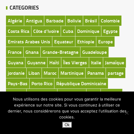
CATEGORIES
Algérie
Antigua
Barbade
Bolivie
Brésil
Colombie
Costa Rica
Côte d'Ivoire
Cuba
Dominique
Egypte
Emirats Arabes Unis
Equateur
Ethiopie
Europe
France
Ghana
Grande-Bretagne
Guadeloupe
Guyana
Guyanne
Haïti
Îles Vierges
Italie
Jamaïque
jordanie
Liban
Maroc
Martinique
Panama
partage
Pays-Bas
Porto Rico
République Dominicaine
Rwanda
Saint-Martin
Sainte Lucie
Syrie
Tanzanie
Nous utilisons des cookies pour vous garantir la meilleure
Togo
Trinidad
Tunisie
expérience sur notre site. Si vous continuez à utiliser ce
dernier, nous considérerons que vous acceptez l'utilisation des
cookies.
ARTICLES RÉCENTS
Ok