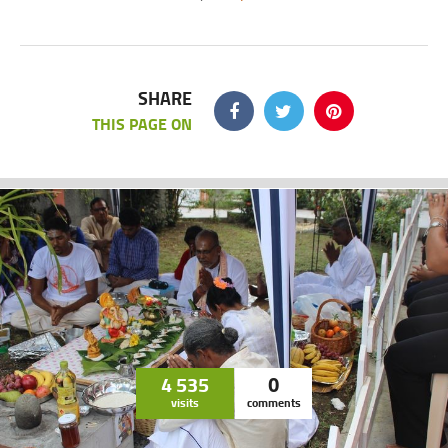
SHARE
THIS PAGE ON
4 535
0
visits
comments