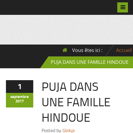
Pascalchristian.fr
Vous êtes ici :
Accueil
PUJA DANS UNE FAMILLE HINDOUE
PUJA DANS
1
UNE FAMILLE
septembre
2017
HINDOUE
Posted by
Gbikpi