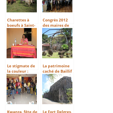
Charettes à
Congrès 2012
boeufs à Saint-
des maires de
François
l’Outre-Mer
Le stigmate de
La patrimoine
la couleur :
caché de Baillif
conférence de
Patricia Braflan
Trobo
Kwanza, fête de
Le Fort Delgres,