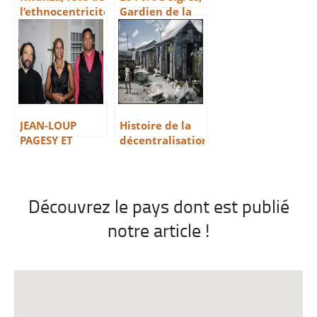
l’ethnocentricité
Gardien de la
Basse Terre
JEAN-LOUP
Histoire de la
PAGESY ET
décentralisation
AURORE
en Guadeloupe
UGOLIN A LA
CATHEDRALE DE
BASSE-TERRE
Découvrez le pays dont est publié
notre article !