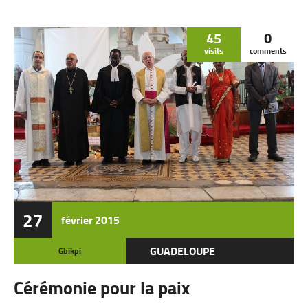
45
0
visits
comments
27
février
2015
GUADELOUPE
Gbikpi
Cérémonie pour la paix