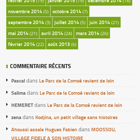
février 2015
janvier 2015
décembre 2014
(19)
(19)
(18)
novembre 2014
octobre 2014
(5)
(7)
septembre 2014
juillet 2014
juin 2014
(3)
(5)
(21)
mai 2014
avril 2014
mars 2014
(21)
(24)
(26)
février 2014
août 2013
(22)
(6)
COMMENTAIRE RÉCENTS
Pascal
Le Parc de la Comoé revient de loin
dans
Salima
Le Parc de la Comoé revient de loin
dans
HEMERET
Le Parc de la Comoé revient de loin
dans
zena
Kodjina, un petit village sans histoires
dans
Ahoussi assale Hugues Fabien
MOOSSOU,
dans
VILLAGE FIDELE A SON HISTOIRE