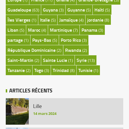
Guadeloupe
Guyana
Guyanne
Haïti
(63)
(3)
(5)
(5)
Îles Vierges
Italie
Jamaïque
jordanie
(1)
(5)
(4)
(8)
Liban
Maroc
Martinique
Panama
(5)
(4)
(7)
(3)
partage
Pays-Bas
Porto Rico
(1)
(5)
(3)
République Dominicaine
Rwanda
(2)
(2)
Saint-Martin
Sainte Lucie
Syrie
(2)
(1)
(13)
Tanzanie
Togo
Trinidad
Tunisie
(2)
(3)
(8)
(1)
ARTICLES RÉCENTS
Lille
14 mars 2024