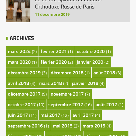
Orthodoxe Russe de Paris
11 décembre 2019
ARCHIVES
mars 2024
février 2021
octobre 2020
(2)
(1)
(1)
mars 2020
février 2020
janvier 2020
(1)
(2)
(2)
décembre 2019
décembre 2018
août 2018
(3)
(1)
(3)
avril 2018
mars 2018
janvier 2018
(4)
(2)
(4)
décembre 2017
novembre 2017
(9)
(7)
octobre 2017
septembre 2017
août 2017
(10)
(16)
(1)
juin 2017
mai 2017
avril 2017
(11)
(12)
(4)
septembre 2016
mai 2015
mars 2015
(1)
(2)
(4)