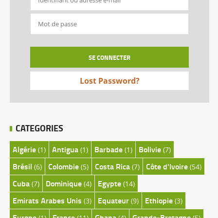
Lost Password?
CATEGORIES
Algérie
Antigua
Barbade
Bolivie
(1)
(1)
(1)
(7)
Brésil
Colombie
Costa Rica
Côte d'Ivoire
(6)
(5)
(7)
(54)
Cuba
Dominique
Egypte
(7)
(4)
(14)
Emirats Arabes Unis
Equateur
Ethiopie
(3)
(9)
(3)
Europe
France
Ghana
Grande-Bretagne
(1)
(11)
(4)
(5)