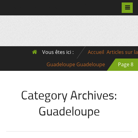
Pascalchristian.fr
Vous êtes ici :
Accueil
Articles sur la
Guadeloupe
Guadeloupe
Page 8
Category Archives:
Guadeloupe