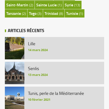
Saint-Martin
Sainte Lucie
Syrie
(2)
(1)
(13)
Tanzanie
Togo
Trinidad
Tunisie
(2)
(3)
(8)
(1)
ARTICLES RÉCENTS
Lille
14 mars 2024
Senlis
13 mars 2024
Tunis, perle de la Méditerranée
10 février 2021