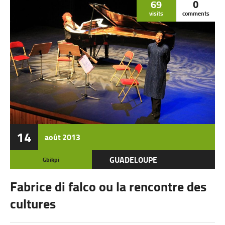
69
0
visits
comments
14
août
2013
GUADELOUPE
Gbikpi
Fabrice di falco ou la rencontre des
cultures