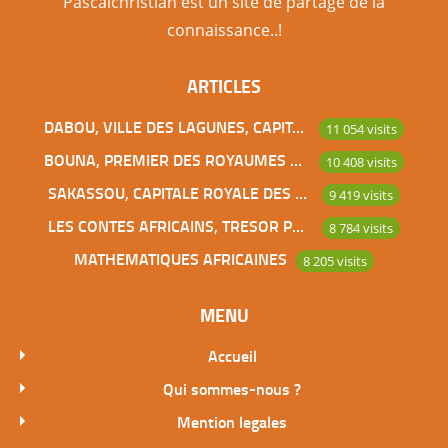
Pascalchristian est un site de partage de la
connaissance..!
ARTICLES
DABOU, VILLE DES LAGUNES, CAPITALE DES ADJOUKROU
11 054 visits
BOUNA, PREMIER DES ROYAUMES DE CÔTE D’IVOIRE
10 408 visits
SAKASSOU, CAPITALE ROYALE DES BAOULES
9 419 visits
LES CONTES AFRICAINS, TRESOR POUR L’HUMANITE
8 784 visits
MATHEMATIQUES AFRICAINES
8 205 visits
MENU
Accueil
Qui sommes-nous ?
Mention legales