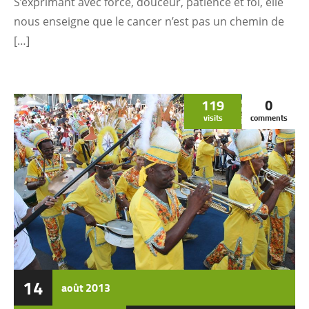
S’exprimant avec force, douceur, patience et foi, elle
nous enseigne que le cancer n’est pas un chemin de
[…]
119
0
visits
comments
14
août
2013