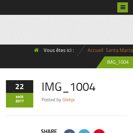
Pascalchristian.fr
Vous êtes ici :
Accueil
Santa Marta
IMG_1004
IMG_1004
22
août
Posted by
Gbikpi
2017
SHARE