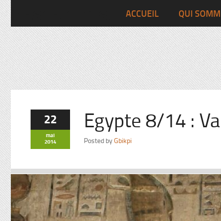
Pascalchristian.fr
ACCUEIL
QUI SOMM
Egypte 8/14 : Va
22
mai
Posted by
Gbikpi
2014