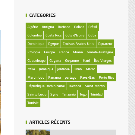
CATEGORIES
Algérie
Antigua
Barbade
Bolivie
Brésil
Colombie
Costa Rica
Côte d'Ivoire
Cuba
Dominique
Egypte
Emirats Arabes Unis
Equateur
Ethiopie
Europe
France
Ghana
Grande-Bretagne
Guadeloupe
Guyana
Guyanne
Haïti
Îles Vierges
Italie
Jamaïque
jordanie
Liban
Maroc
Martinique
Panama
partage
Pays-Bas
Porto Rico
République Dominicaine
Rwanda
Saint-Martin
Sainte Lucie
Syrie
Tanzanie
Togo
Trinidad
Tunisie
ARTICLES RÉCENTS