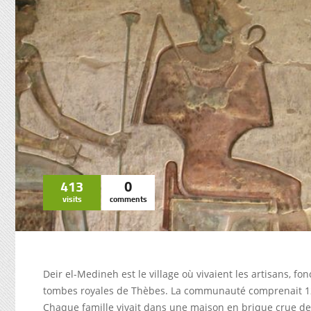
413
0
visits
comments
Deir el-Medineh est le village où vivaient les artisans, fon
tombes royales de Thèbes. La communauté comprenait 120 t
Chaque famille vivait dans une maison en brique crue de 2