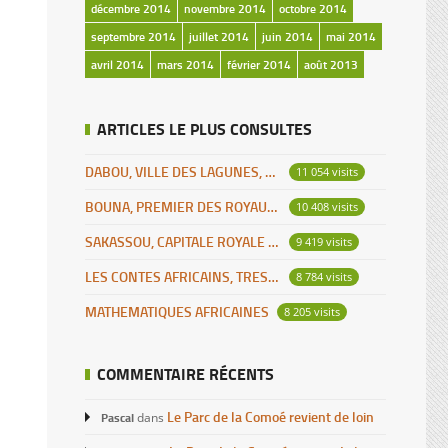
décembre 2014
novembre 2014
octobre 2014
septembre 2014
juillet 2014
juin 2014
mai 2014
avril 2014
mars 2014
février 2014
août 2013
ARTICLES LE PLUS CONSULTES
DABOU, VILLE DES LAGUNES, CAPITALE DES ADJOUKROU
11 054 visits
BOUNA, PREMIER DES ROYAUMES DE CÔTE D’IVOIRE
10 408 visits
SAKASSOU, CAPITALE ROYALE DES BAOULES
9 419 visits
LES CONTES AFRICAINS, TRESOR POUR L’HUMANITE
8 784 visits
MATHEMATIQUES AFRICAINES
8 205 visits
COMMENTAIRE RÉCENTS
Le Parc de la Comoé revient de loin
Pascal
dans