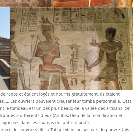
s de repos et étaient logés et nourris gratuitement. Ils étaient
tres, … Les ouvriers pouvaient creuser leur tombe personnelle. C’est
nt le tombeau est un des plus beaux de la vallée des artisans. On
randes à différents dieux (Anubis, Dieu de la momification et
ux agricoles dans les champs de l’autre monde.
ière des ouvriers dit : « Toi qui viens au secours du pauvre, fais