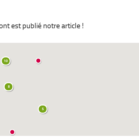
t est publié notre article !
10
8
5