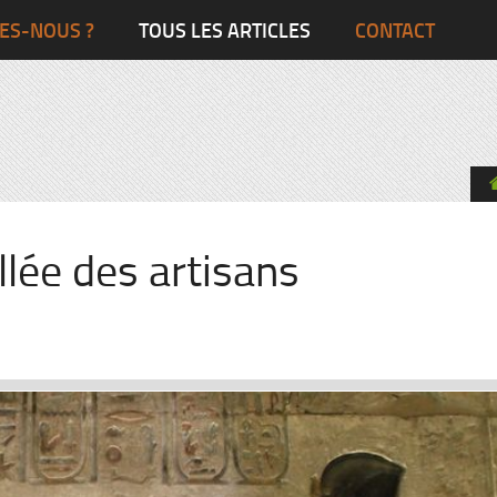
Ghana
Grande-Bretagne
ES-NOUS ?
TOUS LES ARTICLES
CONTACT
Egypte
Côte d’Ivoire
France
Togo
Italie
Maroc
Pays-Bas
Ghana
Grande-Bret
llée des artisans
Egypte