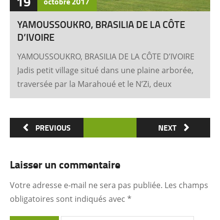
19
octobre
2017
YAMOUSSOUKRO, BRASILIA DE LA CÔTE
D’IVOIRE
YAMOUSSOUKRO, BRASILIA DE LA CÔTE D’IVOIRE
Jadis petit village situé dans une plaine arborée,
traversée par la Marahoué et le N’Zi, deux
affluents du Bandama, Yamoussoukro est
aujourd’hui devenu dans le monde entier
synonyme de la Côte d’Ivoire Un symbole
PREVIOUS
NEXT
universel Créée ex nihilo au centre du pays à
partir des années soixante, Yamoussoukro a été
Laisser un commentaire
un événement majeur dans l’histoire de
l’urbanisme de la Côte d’Ivoire. Félix Houphouët-
Votre adresse e-mail ne sera pas publiée.
Les champs
Boigny et ses architectes (Pierre Fakhoury et
obligatoires sont indiqués avec
*
Patrick d’Hauthuile pour la Basilique, Olivier