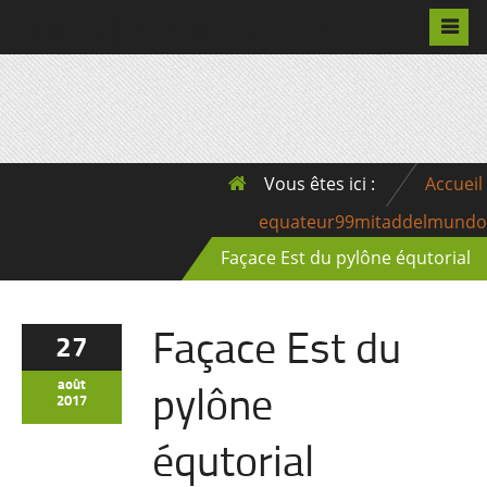
Pascalchristian.fr
Vous êtes ici :
Accueil
equateur99mitaddelmundo
Façace Est du pylône équtorial
Façace Est du
27
pylône
août
2017
équtorial