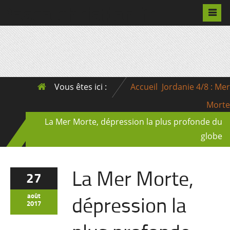
Pascalchristian.fr
Vous êtes ici :
Accueil
Jordanie 4/8 : Mer
Morte
La Mer Morte, dépression la plus profonde du
globe
La Mer Morte,
27
dépression la
août
2017