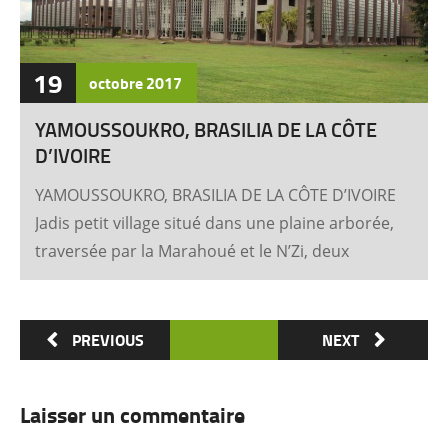
19
octobre
2017
YAMOUSSOUKRO, BRASILIA DE LA CÔTE
D’IVOIRE
YAMOUSSOUKRO, BRASILIA DE LA CÔTE D’IVOIRE
Jadis petit village situé dans une plaine arborée,
traversée par la Marahoué et le N’Zi, deux
affluents du Bandama, Yamoussoukro est
aujourd’hui devenu dans le monde entier
synonyme de la Côte d’Ivoire Un symbole
PREVIOUS
NEXT
universel Créée ex nihilo au centre du pays à
partir des années soixante, Yamoussoukro a été
Laisser un commentaire
un événement majeur dans l’histoire de
l’urbanisme de la Côte d’Ivoire. Félix Houphouët-