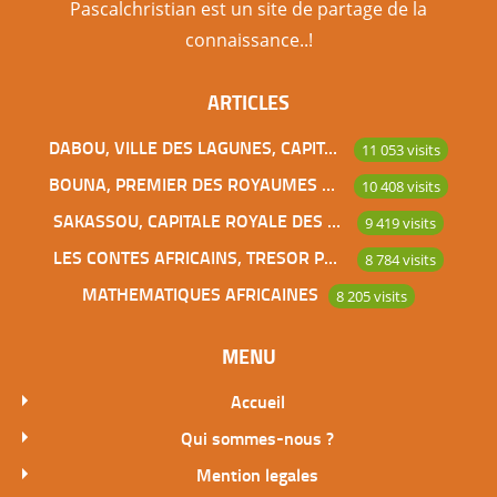
Pascalchristian est un site de partage de la
connaissance..!
ARTICLES
DABOU, VILLE DES LAGUNES, CAPITALE DES ADJOUKROU
11 053 visits
BOUNA, PREMIER DES ROYAUMES DE CÔTE D’IVOIRE
10 408 visits
SAKASSOU, CAPITALE ROYALE DES BAOULES
9 419 visits
LES CONTES AFRICAINS, TRESOR POUR L’HUMANITE
8 784 visits
MATHEMATIQUES AFRICAINES
8 205 visits
MENU
Accueil
Qui sommes-nous ?
Mention legales