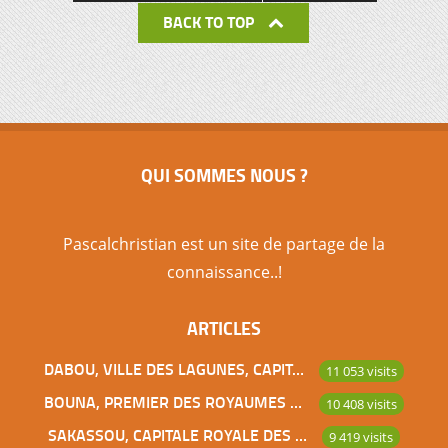
BACK TO TOP
QUI SOMMES NOUS ?
Pascalchristian est un site de partage de la
connaissance..!
ARTICLES
DABOU, VILLE DES LAGUNES, CAPITALE DES ADJOUKROU
11 053 visits
BOUNA, PREMIER DES ROYAUMES DE CÔTE D’IVOIRE
10 408 visits
SAKASSOU, CAPITALE ROYALE DES BAOULES
9 419 visits