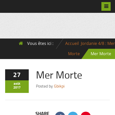
Pascalchristian.fr
Vous êtes ici :
Accueil
Jordanie 4/8 : Mer
Morte
Mer Morte
Mer Morte
27
août
Posted by
Gbikpi
2017
SHARE