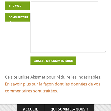
symétrie des bâtiments eux-mêmes, reflète la
SITE WEB
conception harmonieuse de la ville et l’aspect
novateur de ses édifices. L’expérience de
COMMENTAIRE
Yamoussoukro est remarquable par la grandeur
du projet, mais aussi par la stratégie de
développement ambitieuse que Félix Houphouët-
Boigny a voulu affirmer aux yeux du monde. Quel
symbole plus fort que la construction de
Yamoussoukro pour exprimer les ambitions du
père de la nation ivoirienne pour son pays ? Avec
son design urbain fait de grandes avenues et ses
Ce site utilise Akismet pour réduire les indésirables.
créations architecturales spectaculaires
En savoir plus sur la façon dont les données de vos
(basilique ND de la Paix, Fondation pour la Paix,
commentaires sont traitées
.
Hôtels Président et des Parlementaires, grandes
écoles, …), […]
ACCUEIL
QUI SOMMES-NOUS ?