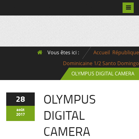
Pascalchristian.fr
Vous êtes ici :
Accueil
République
Dominicaine 1/2 Santo Domingo
OLYMPUS DIGITAL CAMERA
OLYMPUS
28
DIGITAL
août
2017
CAMERA