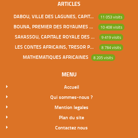
ARTICLES
DABOU, VILLE DES LAGUNES, CAPITALE DES ADJOUKROU
11 053 visits
BOUNA, PREMIER DES ROYAUMES DE CÔTE D’IVOIRE
10 408 visits
SAKASSOU, CAPITALE ROYALE DES BAOULES
9 419 visits
LES CONTES AFRICAINS, TRESOR POUR L’HUMANITE
8 784 visits
MATHEMATIQUES AFRICAINES
8 205 visits
MENU
Accueil
Qui sommes-nous ?
Mention legales
Plan du site
Contactez nous