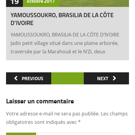
19
octobre
2017
YAMOUSSOUKRO, BRASILIA DE LA CÔTE
D’IVOIRE
YAMOUSSOUKRO, BRASILIA DE LA CÔTE D’IVOIRE
Jadis petit village situé dans une plaine arborée,
traversée par la Marahoué et le N’Zi, deux
affluents du Bandama, Yamoussoukro est
aujourd’hui devenu dans le monde entier
synonyme de la Côte d’Ivoire Un symbole
PREVIOUS
NEXT
universel Créée ex nihilo au centre du pays à
partir des années soixante, Yamoussoukro a été
Laisser un commentaire
un événement majeur dans l’histoire de
l’urbanisme de la Côte d’Ivoire. Félix Houphouët-
Votre adresse e-mail ne sera pas publiée.
Les champs
Boigny et ses architectes (Pierre Fakhoury et
obligatoires sont indiqués avec
*
Patrick d’Hauthuile pour la Basilique, Olivier