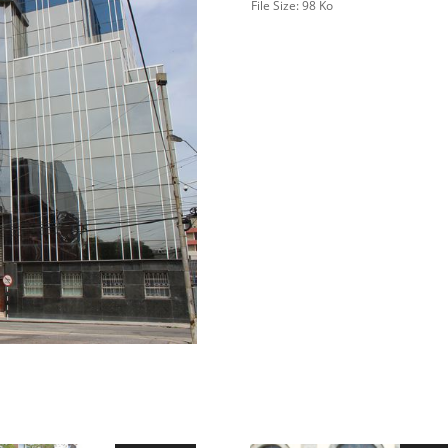
File Size:
98 Ko