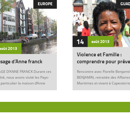
EUROPE
GUA
14
août
2013
août
2013
Violence et Famille :
sage d’Anne franck
comprendre pour préve
GE D’ANNE FRANCK Durant ces
Rencontre avec Florelle Benjamin
été, nous avons visité les Pays-
BENJAMIN, retraitée des Affaires
 particulier la maison d’Anne
Maritimes et vivant à Capesterre
Amsterdam. Son histoire
Eau, est l’auteur du récit « Ainsi..
ante nous interroge sur les
fils » (Editions Nestor, 2012) où 
 de notre foi chrétienne. Anne
le témoignage de l’ensemble des
artyr du mal Anne Franck naît le
violences qui ont surgi dans sa v
929 à Franckfort-sur-le-Main, en
famille : violence physique (fem
. Lorsqu’Hitler arrive au
battue, enfants martyrisés, …) et
n 1933 et introduit les mesures
morale (insultes, remontrances,
s, la famille part s’établir à
manipulation mentale, jalousie, …