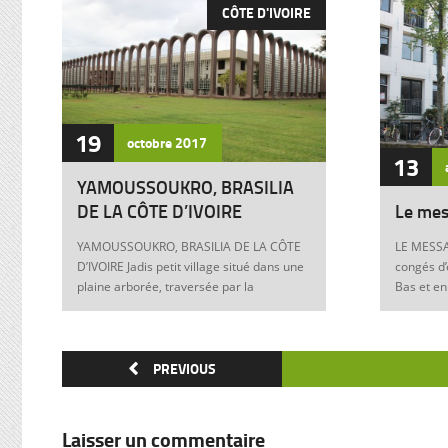
CÔTE D'IVOIRE
19
octobre
2017
13
YAMOUSSOUKRO, BRASILIA
DE LA CÔTE D’IVOIRE
Le mes
YAMOUSSOUKRO, BRASILIA DE LA CÔTE
LE MESSA
D’IVOIRE Jadis petit village situé dans une
congés d’
plaine arborée, traversée par la
Bas et en
Marahoué et le N’Zi, deux affluents du
Franck à 
Bandama, Yamoussoukro est aujourd’hui
boulevers
devenu dans le monde entier synonyme
exigences
de la Côte d’Ivoire Un symbole universel
PREVIOUS
Franck, m
Créée ex nihilo au centre du pays à partir
12 juin 1
des années soixante, Yamoussoukro a été
Allemagne
un événement majeur dans l’histoire de
pouvoir e
Laisser un commentaire
l’urbanisme de la Côte d’Ivoire. Félix
anti-juive