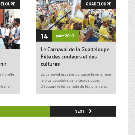
DELOUPE
GUADELOUPE
14
août
2013
Le Carnaval de la Guadeloupe
Fête des couleurs et des
nir
cultures
 Florelle
Le carnaval est sans conteste l’événement
le plus populaire de la Guadeloupe.
-Belle-
Débutant le lendemain de l’épiphanie et
 soit sans
se terminant le mardi gras à minuit, il est
elle donne
marqué durant ces nombreuses
semaines par des fêtes et des festivités
ie de
où acteurs, spectateurs et organisateurs
NEXT
me
de toutes les franges de la société
 violence
guadeloupéenne se retrouvent. Articles
similaires : Carnaval 2014 Charettes à
) plus
boeufs à Saint-François Le stigmate de la