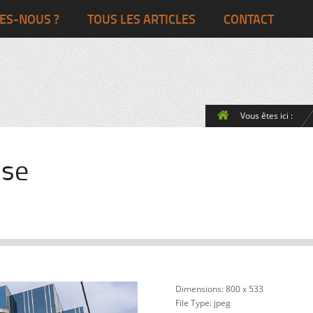
Ghana
Grande-Bretagne
ES-NOUS ?
TOUS LES ARTICLES
CONTACT
Egypte
Côte d’Ivoire
France
Togo
Italie
Vous êtes ici :
Maroc
Pays-Bas
Ghana
Grande-Bret
use
Egypte
Dimensions:
800 x 533
File Type:
jpeg