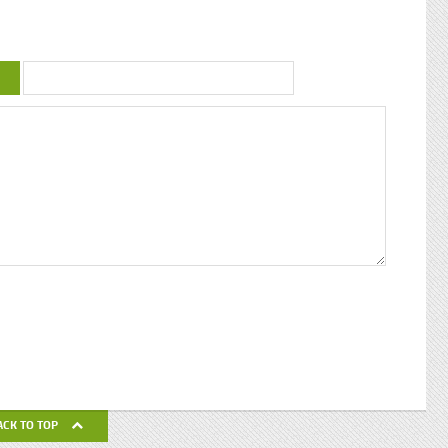
uctrice
couleur : conférence de Patricia Braflan
Trobo Rebâtir l’altérité culturelle de la
mprendre
Guadeloupe : entretien avec Paulette Jno-
 mieux
Baptiste Kwanza, fête de l’ethnocentricité
 jeune
Eglises de Guadeloupe, Pierres Vivantes
d’amour
JEAN-LOUP PAGESY ET AURORE UGOLIN
Nous nous
A LA CATHEDRALE DE BASSE-TERRE La
c’était
Souffrière, point culminant des petites
ciaux, les
antilles Le Lycée Gerville Réache, lieu
ses
d’excellence Histoire de la
 expédia
décentralisation en Guadeloupe
pier
ra la
fla mot ».
ses
 un de
alvaire
eille
nnant un
uchette
de ses
ACK TO TOP
avail de