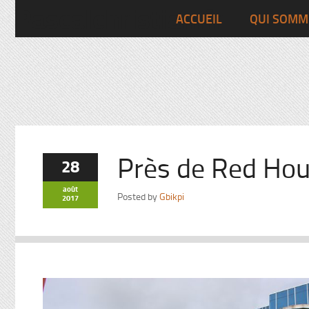
Pascalchristian.fr
ACCUEIL
QUI SOMM
Près de Red Ho
28
août
Posted by
Gbikpi
2017