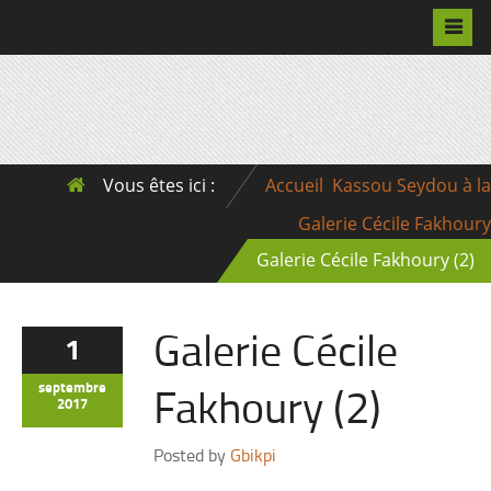
Pascalchristian.fr
Vous êtes ici :
Accueil
Kassou Seydou à la
Galerie Cécile Fakhoury
Galerie Cécile Fakhoury (2)
Galerie Cécile
1
Fakhoury (2)
septembre
2017
Posted by
Gbikpi