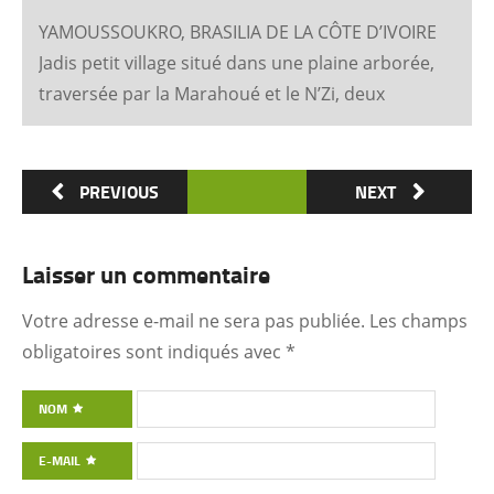
YAMOUSSOUKRO, BRASILIA DE LA CÔTE D’IVOIRE
Jadis petit village situé dans une plaine arborée,
traversée par la Marahoué et le N’Zi, deux
affluents du Bandama, Yamoussoukro est
aujourd’hui devenu dans le monde entier
synonyme de la Côte d’Ivoire Un symbole
PREVIOUS
NEXT
universel Créée ex nihilo au centre du pays à
partir des années soixante, Yamoussoukro a été
Laisser un commentaire
un événement majeur dans l’histoire de
l’urbanisme de la Côte d’Ivoire. Félix Houphouët-
Votre adresse e-mail ne sera pas publiée.
Les champs
Boigny et ses architectes (Pierre Fakhoury et
obligatoires sont indiqués avec
*
Patrick d’Hauthuile pour la Basilique, Olivier
Clément Cacoub pour la Fondation FHB, …) ont
NOM
voulu que tout, depuis le plan général des
E-MAIL
quartiers administratifs et résidentiels jusqu’à la