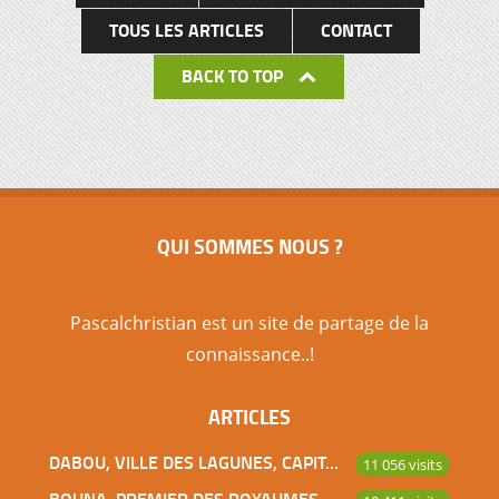
TOUS LES ARTICLES
CONTACT
BACK TO TOP
QUI SOMMES NOUS ?
Pascalchristian est un site de partage de la
connaissance..!
ARTICLES
DABOU, VILLE DES LAGUNES, CAPITALE DES ADJOUKROU
11 056 visits
BOUNA, PREMIER DES ROYAUMES DE CÔTE D’IVOIRE