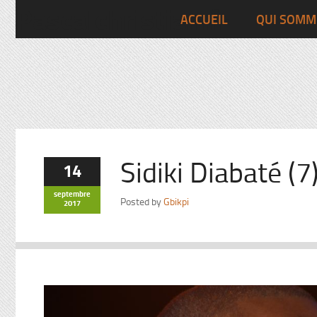
Pascalchristian.fr
ACCUEIL
QUI SOMM
Sidiki Diabaté (7
14
septembre
Posted by
Gbikpi
2017