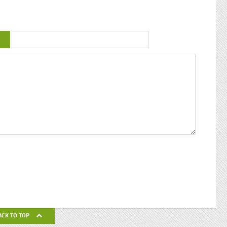
uctrice
couleur : conférence de Patricia Braflan
Trobo Rebâtir l’altérité culturelle de la
mprendre
Guadeloupe : entretien avec Paulette Jno-
 mieux
Baptiste Kwanza, fête de l’ethnocentricité
 jeune
Eglises de Guadeloupe, Pierres Vivantes
d’amour
JEAN-LOUP PAGESY ET AURORE UGOLIN
Nous nous
A LA CATHEDRALE DE BASSE-TERRE La
c’était
Souffrière, point culminant des petites
ciaux, les
antilles Le Lycée Gerville Réache, lieu
ses
d’excellence Histoire de la
 expédia
décentralisation en Guadeloupe
pier
ra la
fla mot ».
ses
 un de
alvaire
eille
nnant un
uchette
de ses
ACK TO TOP
avail de