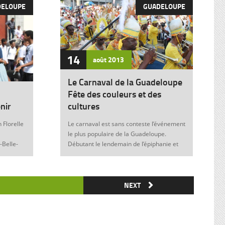
DELOUPE
GUADELOUPE
14
août
2013
Le Carnaval de la Guadeloupe
Fête des couleurs et des
nir
cultures
 Florelle
Le carnaval est sans conteste l’événement
le plus populaire de la Guadeloupe.
-Belle-
Débutant le lendemain de l’épiphanie et
 soit sans
se terminant le mardi gras à minuit, il est
elle donne
marqué durant ces nombreuses
semaines par des fêtes et des festivités
ie de
où acteurs, spectateurs et organisateurs
NEXT
me
de toutes les franges de la société
 violence
guadeloupéenne se retrouvent. Articles
similaires : Carnaval 2014 Charettes à
) plus
boeufs à Saint-François Le stigmate de la