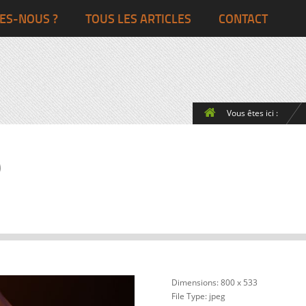
Ghana
Grande-Bretagne
ES-NOUS ?
TOUS LES ARTICLES
CONTACT
Egypte
Côte d’Ivoire
France
Togo
Italie
Vous êtes ici :
Maroc
Pays-Bas
Ghana
Grande-Bret
)
Egypte
Dimensions:
800 x 533
File Type:
jpeg