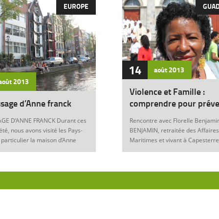
EUROPE
GUA
14
août
2013
août
2013
Violence et Famille :
sage d’Anne franck
comprendre pour préve
GE D’ANNE FRANCK Durant ces
Rencontre avec Florelle Benjamin
été, nous avons visité les Pays-
BENJAMIN, retraitée des Affaires
 particulier la maison d’Anne
Maritimes et vivant à Capesterre
Amsterdam. Son histoire
Eau, est l’auteur du récit « Ainsi..
ante nous interroge sur les
fils » (Editions Nestor, 2012) où 
 de notre foi chrétienne. Anne
le témoignage de l’ensemble des
artyr du mal Anne Franck naît le
violences qui ont surgi dans sa v
929 à Franckfort-sur-le-Main, en
famille : violence physique (fem
. Lorsqu’Hitler arrive au
battue, enfants martyrisés, …) et
n 1933 et introduit les mesures
morale (insultes, remontrances,
s, la famille part s’établir à
manipulation mentale, jalousie, …