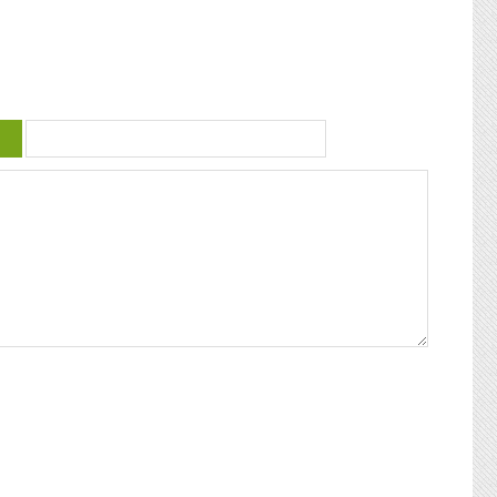
 violence
guadeloupéenne se retrouvent. Articles
similaires : Carnaval 2014 Charettes à
) plus
boeufs à Saint-François Le stigmate de la
uctrice
couleur : conférence de Patricia Braflan
Trobo Rebâtir l’altérité culturelle de la
mprendre
Guadeloupe : entretien avec Paulette Jno-
 mieux
Baptiste Kwanza, fête de l’ethnocentricité
 jeune
Eglises de Guadeloupe, Pierres Vivantes
d’amour
JEAN-LOUP PAGESY ET AURORE UGOLIN
Nous nous
A LA CATHEDRALE DE BASSE-TERRE La
c’était
Souffrière, point culminant des petites
ciaux, les
antilles Le Lycée Gerville Réache, lieu
ses
d’excellence Histoire de la
 expédia
décentralisation en Guadeloupe
pier
ra la
fla mot ».
ses
 un de
alvaire
eille
nnant un
uchette