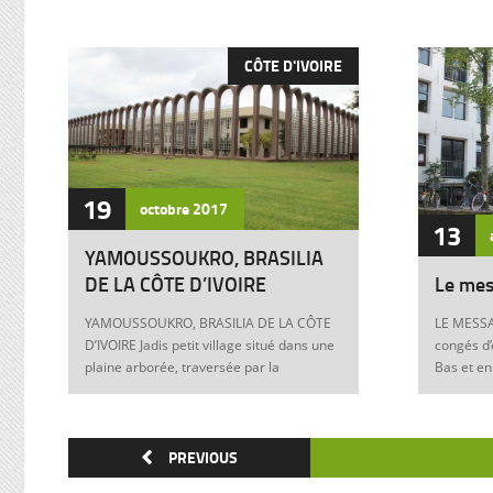
CÔTE D'IVOIRE
19
octobre
2017
13
YAMOUSSOUKRO, BRASILIA
DE LA CÔTE D’IVOIRE
Le mes
YAMOUSSOUKRO, BRASILIA DE LA CÔTE
LE MESSA
D’IVOIRE Jadis petit village situé dans une
congés d’
plaine arborée, traversée par la
Bas et en
Marahoué et le N’Zi, deux affluents du
Franck à 
Bandama, Yamoussoukro est aujourd’hui
boulevers
devenu dans le monde entier synonyme
exigences
de la Côte d’Ivoire Un symbole universel
PREVIOUS
Franck, m
Créée ex nihilo au centre du pays à partir
12 juin 1