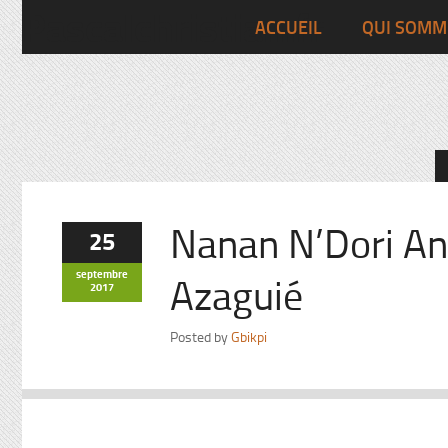
Pascalchristian.fr
ACCUEIL
QUI SOMM
Nanan N’Dori An
25
septembre
Azaguié
2017
Posted by
Gbikpi