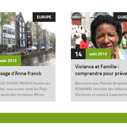
EUROPE
GUA
14
août
2013
août
2013
Violence et Famille :
sage d’Anne franck
comprendre pour préve
GE D’ANNE FRANCK Durant ces
Rencontre avec Florelle Benjamin
été, nous avons visité les Pays-
BENJAMIN, retraitée des Affaires
 particulier la maison d’Anne
Maritimes et vivant à Capesterre
Amsterdam. Son histoire
Eau, est l’auteur du récit « Ainsi..
ante nous interroge sur les
fils » (Editions Nestor, 2012) où 
 de notre foi chrétienne. Anne
le témoignage de l’ensemble des
artyr du mal Anne Franck naît le
violences qui ont surgi dans sa v
929 à Franckfort-sur-le-Main, en
famille : violence physique (fem