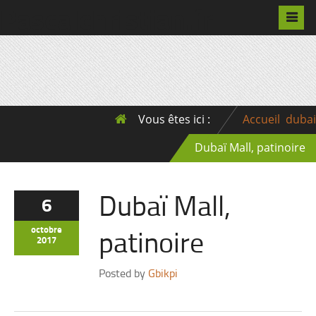
Pascalchristian.fr
Vous êtes ici :
Accueil
dubai
Dubaï Mall, patinoire
Dubaï Mall,
6
patinoire
octobre
2017
Posted by
Gbikpi