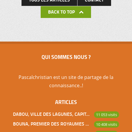
BACK TO TOP
QUI SOMMES NOUS ?
Pascalchristian est un site de partage de la
connaissance..!
ARTICLES
DABOU, VILLE DES LAGUNES, CAPITALE DES ADJOUKROU
11 053 visits
BOUNA, PREMIER DES ROYAUMES DE CÔTE D’IVOIRE
10 408 visits