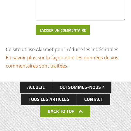
développement ambitieuse que Félix Houphouët-
Boigny a voulu affirmer aux yeux du monde. Quel
symbole plus fort que la construction de
Yamoussoukro pour exprimer les ambitions du
père de la nation ivoirienne pour son pays ? Avec
son design urbain fait de grandes avenues et ses
Ce site utilise Akismet pour réduire les indésirables.
créations architecturales spectaculaires
En savoir plus sur la façon dont les données de vos
(basilique ND de la Paix, Fondation pour la Paix,
commentaires sont traitées
.
Hôtels Président et des Parlementaires, grandes
écoles, …), […]
ACCUEIL
QUI SOMMES-NOUS ?
TOUS LES ARTICLES
CONTACT
BACK TO TOP