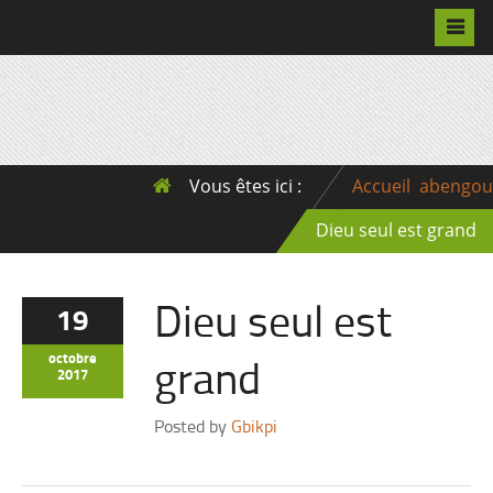
Pascalchristian.fr
Vous êtes ici :
Accueil
abengou
Dieu seul est grand
Dieu seul est
19
grand
octobre
2017
Posted by
Gbikpi