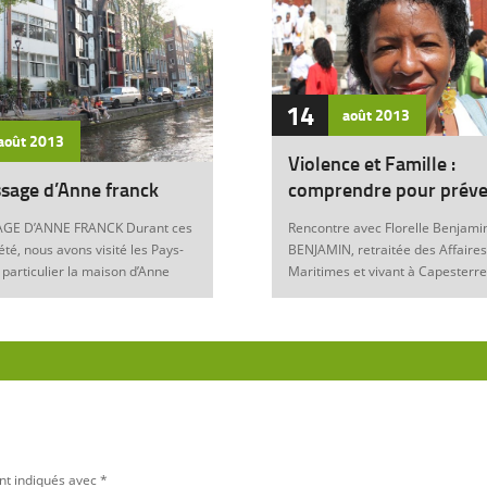
14
août
2013
août
2013
Violence et Famille :
sage d’Anne franck
comprendre pour préve
GE D’ANNE FRANCK Durant ces
Rencontre avec Florelle Benjamin
été, nous avons visité les Pays-
BENJAMIN, retraitée des Affaires
 particulier la maison d’Anne
Maritimes et vivant à Capesterre
Amsterdam. Son histoire
Eau, est l’auteur du récit « Ainsi..
ante nous interroge sur les
fils » (Editions Nestor, 2012) où 
 de notre foi chrétienne. Anne
le témoignage de l’ensemble des
artyr du mal Anne Franck naît le
violences qui ont surgi dans sa v
929 à Franckfort-sur-le-Main, en
famille : violence physique (fem
. Lorsqu’Hitler arrive au
battue, enfants martyrisés, …) et
n 1933 et introduit les mesures
morale (insultes, remontrances,
s, la famille part s’établir à
manipulation mentale, jalousie, …
 (Pays-Bas) où Otto Franck, le
sournoise mais tout autant destr
nt indiqués avec
*