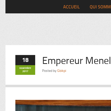
Pascalchristian.fr
ACCUEIL
QUI SOMM
Empereur Menel
18
novembre
Posted by
Gbikpi
2017