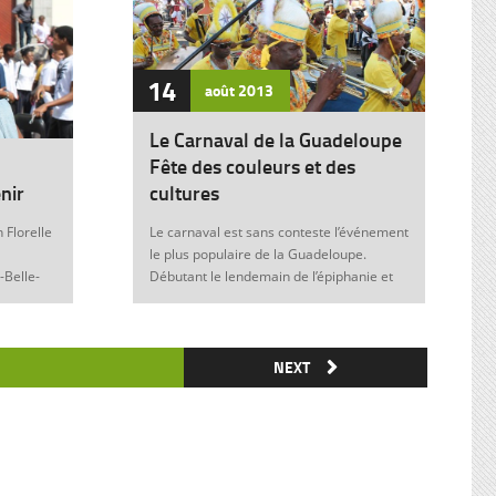
14
août
2013
Le Carnaval de la Guadeloupe
Fête des couleurs et des
nir
cultures
 Florelle
Le carnaval est sans conteste l’événement
le plus populaire de la Guadeloupe.
-Belle-
Débutant le lendemain de l’épiphanie et
 soit sans
se terminant le mardi gras à minuit, il est
elle donne
marqué durant ces nombreuses
semaines par des fêtes et des festivités
ie de
où acteurs, spectateurs et organisateurs
NEXT
me
de toutes les franges de la société
 violence
guadeloupéenne se retrouvent. Articles
similaires : Carnaval 2014 Charettes à
) plus
boeufs à Saint-François Le stigmate de la
uctrice
couleur : conférence de Patricia Braflan