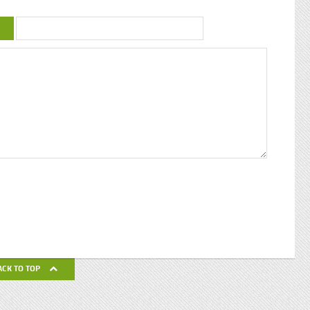
Trobo Rebâtir l’altérité culturelle de la
mprendre
Guadeloupe : entretien avec Paulette Jno-
 mieux
Baptiste Kwanza, fête de l’ethnocentricité
 jeune
Eglises de Guadeloupe, Pierres Vivantes
d’amour
JEAN-LOUP PAGESY ET AURORE UGOLIN
Nous nous
A LA CATHEDRALE DE BASSE-TERRE La
c’était
Souffrière, point culminant des petites
ciaux, les
antilles Le Lycée Gerville Réache, lieu
ses
d’excellence Histoire de la
 expédia
décentralisation en Guadeloupe
pier
ra la
fla mot ».
ses
 un de
alvaire
eille
nnant un
uchette
de ses
ACK TO TOP
avail de