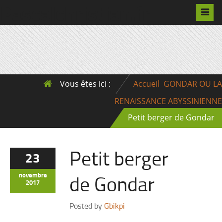
Pascalchristian.fr
Vous êtes ici :
Accueil
GONDAR OU LA
RENAISSANCE ABYSSINIENNE
Petit berger de Gondar
Petit berger
23
de Gondar
novembre
2017
Posted by
Gbikpi