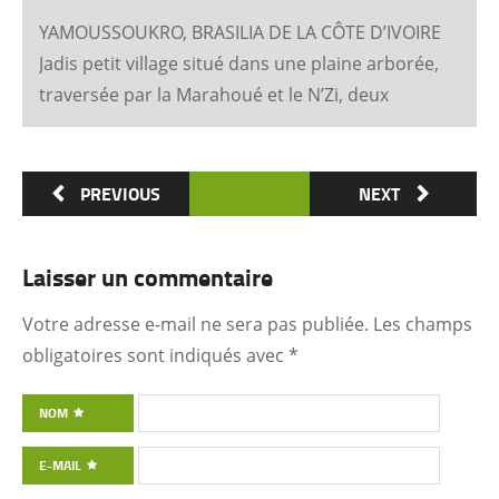
YAMOUSSOUKRO, BRASILIA DE LA CÔTE D’IVOIRE
Jadis petit village situé dans une plaine arborée,
traversée par la Marahoué et le N’Zi, deux
affluents du Bandama, Yamoussoukro est
aujourd’hui devenu dans le monde entier
synonyme de la Côte d’Ivoire Un symbole
PREVIOUS
NEXT
universel Créée ex nihilo au centre du pays à
partir des années soixante, Yamoussoukro a été
Laisser un commentaire
un événement majeur dans l’histoire de
l’urbanisme de la Côte d’Ivoire. Félix Houphouët-
Votre adresse e-mail ne sera pas publiée.
Les champs
Boigny et ses architectes (Pierre Fakhoury et
obligatoires sont indiqués avec
*
Patrick d’Hauthuile pour la Basilique, Olivier
Clément Cacoub pour la Fondation FHB, …) ont
NOM
voulu que tout, depuis le plan général des
E-MAIL
quartiers administratifs et résidentiels jusqu’à la