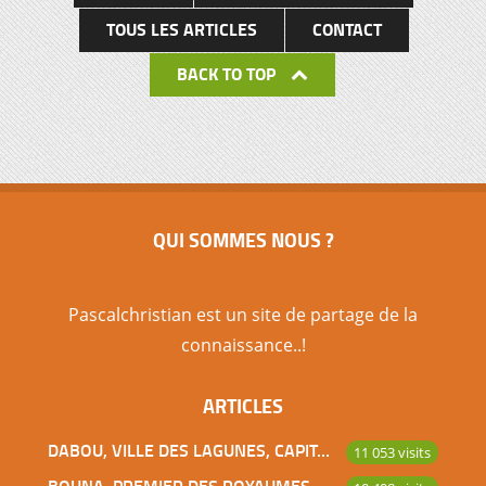
TOUS LES ARTICLES
CONTACT
BACK TO TOP
QUI SOMMES NOUS ?
Pascalchristian est un site de partage de la
connaissance..!
ARTICLES
DABOU, VILLE DES LAGUNES, CAPITALE DES ADJOUKROU
11 053 visits
BOUNA, PREMIER DES ROYAUMES DE CÔTE D’IVOIRE