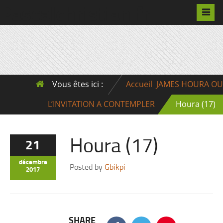
Pascalchristian.fr
Vous êtes ici :
Accueil
JAMES HOURA OU
L’INVITATION A CONTEMPLER
Houra (17)
Houra (17)
21
décembre
Posted by
Gbikpi
2017
SHARE