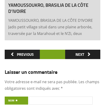
YAMOUSSOUKRO, BRASILIA DE LA CÔTE
D’IVOIRE
YAMOUSSOUKRO, BRASILIA DE LA CÔTE D’IVOIRE
Jadis petit village situé dans une plaine arborée,
traversée par la Marahoué et le N’Zi, deux
affluents du Bandama, Yamoussoukro est
aujourd’hui devenu dans le monde entier
synonyme de la Côte d’Ivoire Un symbole
PREVIOUS
NEXT
universel Créée ex nihilo au centre du pays à
partir des années soixante, Yamoussoukro a été
Laisser un commentaire
un événement majeur dans l’histoire de
l’urbanisme de la Côte d’Ivoire. Félix Houphouët-
Votre adresse e-mail ne sera pas publiée.
Les champs
Boigny et ses architectes (Pierre Fakhoury et
obligatoires sont indiqués avec
*
Patrick d’Hauthuile pour la Basilique, Olivier
Clément Cacoub pour la Fondation FHB, …) ont
NOM