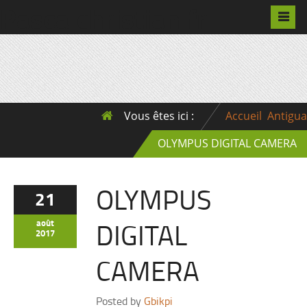
Pascalchristian.fr
Vous êtes ici :
Accueil
Antigua
OLYMPUS DIGITAL CAMERA
OLYMPUS
21
DIGITAL
août
2017
CAMERA
Posted by
Gbikpi