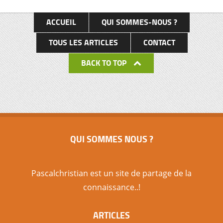
écoles, …), […]
ACCUEIL
QUI SOMMES-NOUS ?
TOUS LES ARTICLES
CONTACT
BACK TO TOP
QUI SOMMES NOUS ?
Pascalchristian est un site de partage de la
connaissance..!
ARTICLES