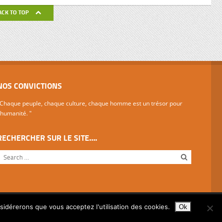
de ses
ACK TO TOP
avail de
NOS CONVICTIONS
Chaque peuple, chaque culture, chaque homme est un trésor pour
'humanité. "
RECHERCHER SUR LE SITE….
nsidérerons que vous acceptez l'utilisation des cookies.
Ok