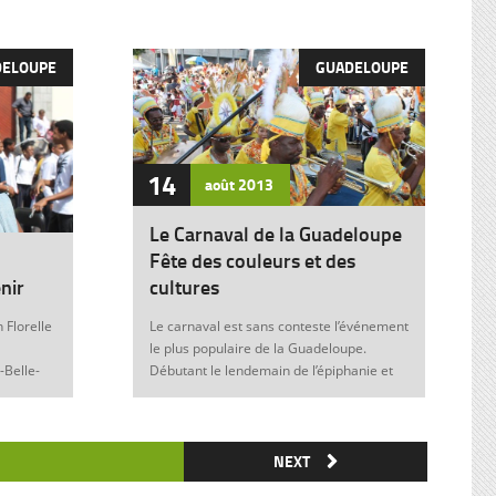
DELOUPE
GUADELOUPE
14
août
2013
Le Carnaval de la Guadeloupe
Fête des couleurs et des
nir
cultures
 Florelle
Le carnaval est sans conteste l’événement
le plus populaire de la Guadeloupe.
-Belle-
Débutant le lendemain de l’épiphanie et
 soit sans
se terminant le mardi gras à minuit, il est
elle donne
marqué durant ces nombreuses
semaines par des fêtes et des festivités
ie de
où acteurs, spectateurs et organisateurs
NEXT
me
de toutes les franges de la société