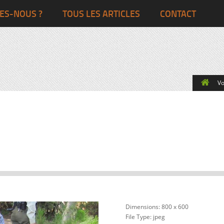
Ghana
Grande-Bretagne
ES-NOUS ?
TOUS LES ARTICLES
CONTACT
Egypte
Côte d’Ivoire
France
Togo
Italie
Vo
Maroc
Pays-Bas
Ghana
Grande-Bret
Egypte
Dimensions:
800 x 600
File Type:
jpeg