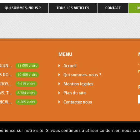
qu’on nous entende […]
et retenant, pour couvrir le coût 
QUI SOMMES-NOUS ?
TOUS LES ARTICLES
CONTACT
B
repas, une partie du salaire du tr
petite dactylo, […]
MENU
DABOU, VILLE DES LAGUNES, CAPITALE DES ADJOUKROU
Accueil
"
11 053 visits
l
BOUNA, PREMIER DES ROYAUMES DE CÔTE D’IVOIRE
Qui sommes-nous ?
10 408 visits
SAKASSOU, CAPITALE ROYALE DES BAOULES
Mention legales
9 419 visits
LES CONTES AFRICAINS, TRESOR POUR L’HUMANITE
Plan du site
8 784 visits
MATHEMATIQUES AFRICAINES
Contactez nous
8 205 visits
érience sur notre site. Si vous continuez à utiliser ce dernier, nous co
© 2014 Copyright par Pascalchristian.fr All rights reserved.