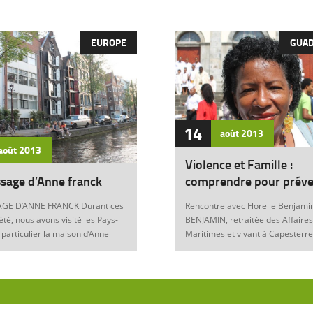
EUROPE
GUA
14
août
2013
août
2013
Violence et Famille :
sage d’Anne franck
comprendre pour préve
GE D’ANNE FRANCK Durant ces
Rencontre avec Florelle Benjamin
été, nous avons visité les Pays-
BENJAMIN, retraitée des Affaires
 particulier la maison d’Anne
Maritimes et vivant à Capesterre
Amsterdam. Son histoire
Eau, est l’auteur du récit « Ainsi..
ante nous interroge sur les
fils » (Editions Nestor, 2012) où 
 de notre foi chrétienne. Anne
le témoignage de l’ensemble des
artyr du mal Anne Franck naît le
violences qui ont surgi dans sa v
929 à Franckfort-sur-le-Main, en
famille : violence physique (fem