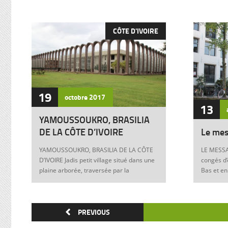
CÔTE D'IVOIRE
19
octobre
2017
13
YAMOUSSOUKRO, BRASILIA
DE LA CÔTE D’IVOIRE
Le mes
YAMOUSSOUKRO, BRASILIA DE LA CÔTE
LE MESSA
D’IVOIRE Jadis petit village situé dans une
congés d’
plaine arborée, traversée par la
Bas et en
Marahoué et le N’Zi, deux affluents du
Franck à 
Bandama, Yamoussoukro est aujourd’hui
boulevers
devenu dans le monde entier synonyme
exigences
de la Côte d’Ivoire Un symbole universel
PREVIOUS
Franck, m
Créée ex nihilo au centre du pays à partir
12 juin 1