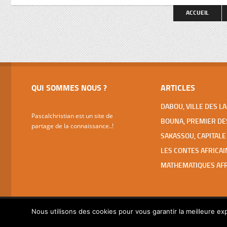
spectaculaires (basilique ND de la Paix,
faut pas 
ACCUEIL
Fondation pour la Paix, Hôtels Président
et des Parlementaires, grandes écoles,
…), […]
QUI SOMMES NOUS ?
ARTICLES
Pascalchristian est un site de
partage de la connaissance..!
Nous utilisons des cookies pour vous garantir la meilleure exp