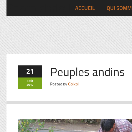
Pascalchristian.fr
ACCUEIL
QUI SOMM
Peuples andins
21
août
Posted by
Gbikpi
2017