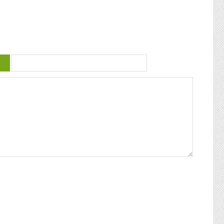
 violence
guadeloupéenne se retrouvent. Articles
similaires : Carnaval 2014 Charettes à
) plus
boeufs à Saint-François Le stigmate de la
uctrice
couleur : conférence de Patricia Braflan
Trobo Rebâtir l’altérité culturelle de la
mprendre
Guadeloupe : entretien avec Paulette Jno-
 mieux
Baptiste Kwanza, fête de l’ethnocentricité
 jeune
Eglises de Guadeloupe, Pierres Vivantes
d’amour
JEAN-LOUP PAGESY ET AURORE UGOLIN
Nous nous
A LA CATHEDRALE DE BASSE-TERRE La
c’était
Souffrière, point culminant des petites
ciaux, les
antilles Le Lycée Gerville Réache, lieu
ses
d’excellence Histoire de la
 expédia
décentralisation en Guadeloupe
pier
ra la
fla mot ».
ses
 un de
alvaire
eille
nnant un
uchette