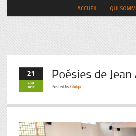
Pascalchristian.fr
ACCUEIL
QUI SOMM
Poésies de Jean 
21
août
Posted by
Gbikpi
2017