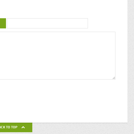
uctrice
couleur : conférence de Patricia Braflan
Trobo Rebâtir l’altérité culturelle de la
mprendre
Guadeloupe : entretien avec Paulette Jno-
 mieux
Baptiste Kwanza, fête de l’ethnocentricité
 jeune
Eglises de Guadeloupe, Pierres Vivantes
d’amour
JEAN-LOUP PAGESY ET AURORE UGOLIN
Nous nous
A LA CATHEDRALE DE BASSE-TERRE La
c’était
Souffrière, point culminant des petites
ciaux, les
antilles Le Lycée Gerville Réache, lieu
ses
d’excellence Histoire de la
 expédia
décentralisation en Guadeloupe
pier
ra la
fla mot ».
ses
 un de
alvaire
eille
nnant un
uchette
de ses
ACK TO TOP
avail de