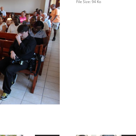
File Size:
94 Ko