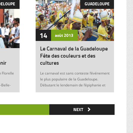
DELOUPE
GUADELOUPE
14
août
2013
Le Carnaval de la Guadeloupe
Fête des couleurs et des
nir
cultures
 Florelle
Le carnaval est sans conteste l’événement
le plus populaire de la Guadeloupe.
-Belle-
Débutant le lendemain de l’épiphanie et
 soit sans
se terminant le mardi gras à minuit, il est
elle donne
marqué durant ces nombreuses
semaines par des fêtes et des festivités
ie de
où acteurs, spectateurs et organisateurs
NEXT
me
de toutes les franges de la société
 violence
guadeloupéenne se retrouvent. Articles
similaires : Carnaval 2014 Charettes à
) plus
boeufs à Saint-François Le stigmate de la