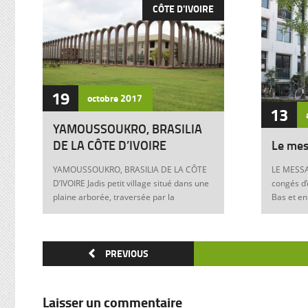
CÔTE D'IVOIRE
19
octobre
2017
13
YAMOUSSOUKRO, BRASILIA
DE LA CÔTE D’IVOIRE
Le mes
YAMOUSSOUKRO, BRASILIA DE LA CÔTE
LE MESSA
D’IVOIRE Jadis petit village situé dans une
congés d’
plaine arborée, traversée par la
Bas et en
Marahoué et le N’Zi, deux affluents du
Franck à 
Bandama, Yamoussoukro est aujourd’hui
boulevers
devenu dans le monde entier synonyme
exigences
de la Côte d’Ivoire Un symbole universel
PREVIOUS
Franck, m
Créée ex nihilo au centre du pays à partir
12 juin 1
des années soixante, Yamoussoukro a été
Allemagne
un événement majeur dans l’histoire de
pouvoir e
Laisser un commentaire
l’urbanisme de la Côte d’Ivoire. Félix
anti-juive