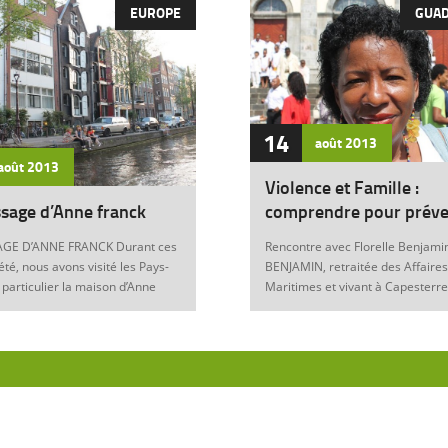
EUROPE
GUA
14
août
2013
août
2013
Violence et Famille :
sage d’Anne franck
comprendre pour préve
GE D’ANNE FRANCK Durant ces
Rencontre avec Florelle Benjamin
été, nous avons visité les Pays-
BENJAMIN, retraitée des Affaires
 particulier la maison d’Anne
Maritimes et vivant à Capesterre
Amsterdam. Son histoire
Eau, est l’auteur du récit « Ainsi..
ante nous interroge sur les
fils » (Editions Nestor, 2012) où 
 de notre foi chrétienne. Anne
le témoignage de l’ensemble des
artyr du mal Anne Franck naît le
violences qui ont surgi dans sa v
929 à Franckfort-sur-le-Main, en
famille : violence physique (fem
. Lorsqu’Hitler arrive au
battue, enfants martyrisés, …) et
n 1933 et introduit les mesures
morale (insultes, remontrances,
s, la famille part s’établir à
manipulation mentale, jalousie, …