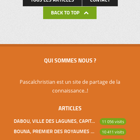
BACK TO TOP
QUI SOMMES NOUS ?
Pascalchristian est un site de partage de la
connaissance..!
ARTICLES
DABOU, VILLE DES LAGUNES, CAPITALE DES ADJOUKROU
11 056 visits
BOUNA, PREMIER DES ROYAUMES DE CÔTE D’IVOIRE
10 411 visits