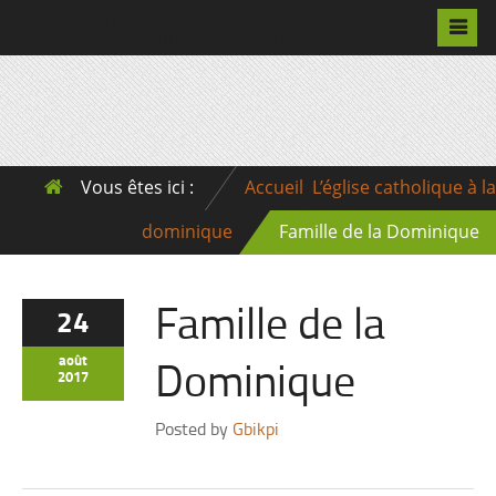
Pascalchristian.fr
Vous êtes ici :
Accueil
L’église catholique à la
dominique
Famille de la Dominique
Famille de la
24
Dominique
août
2017
Posted by
Gbikpi