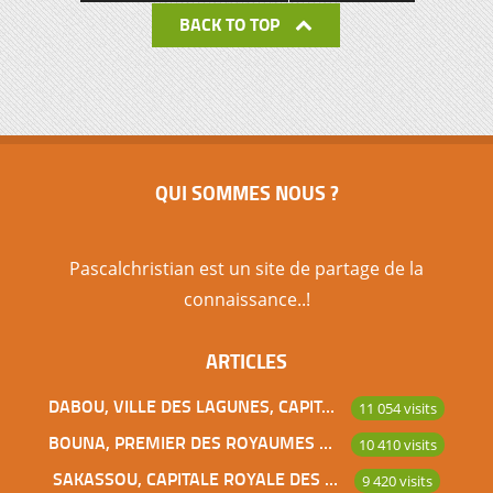
BACK TO TOP
QUI SOMMES NOUS ?
Pascalchristian est un site de partage de la
connaissance..!
ARTICLES
DABOU, VILLE DES LAGUNES, CAPITALE DES ADJOUKROU
11 054 visits
BOUNA, PREMIER DES ROYAUMES DE CÔTE D’IVOIRE
10 410 visits
SAKASSOU, CAPITALE ROYALE DES BAOULES
9 420 visits