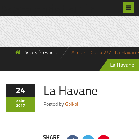
Pascalchristian.fr
Vous êtes ici :
Accueil
Cuba 2/7 : La Havane
La Havane
La Havane
24
août
Posted by
Gbikpi
2017
SHARE