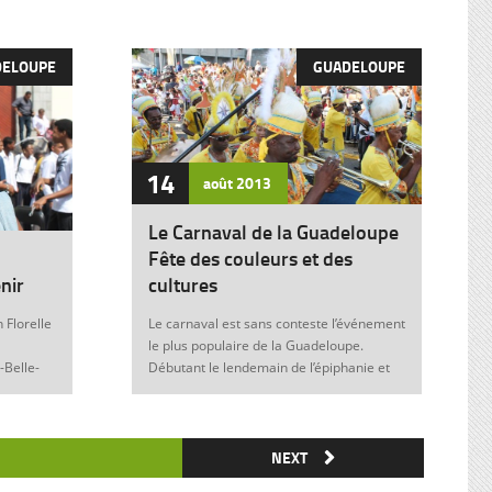
DELOUPE
GUADELOUPE
14
août
2013
Le Carnaval de la Guadeloupe
Fête des couleurs et des
nir
cultures
 Florelle
Le carnaval est sans conteste l’événement
le plus populaire de la Guadeloupe.
-Belle-
Débutant le lendemain de l’épiphanie et
 soit sans
se terminant le mardi gras à minuit, il est
elle donne
marqué durant ces nombreuses
semaines par des fêtes et des festivités
ie de
où acteurs, spectateurs et organisateurs
NEXT
me
de toutes les franges de la société