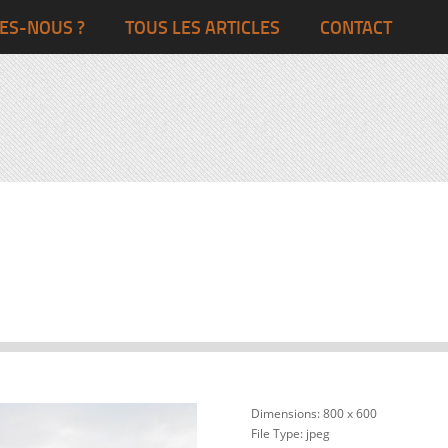
Ghana
Grande-Bretagne
ES-NOUS ?
TOUS LES ARTICLES
CONTACT
Egypte
Côte d’Ivoire
France
Togo
Italie
Maroc
Pays-Bas
Ghana
Grande-Bret
Egypte
Dimensions:
800 x 600
File Type:
jpeg