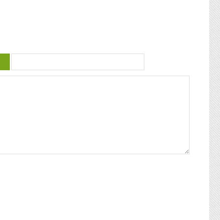
 violence
guadeloupéenne se retrouvent. Articles
similaires : Carnaval 2014 Charettes à
) plus
boeufs à Saint-François Le stigmate de la
uctrice
couleur : conférence de Patricia Braflan
Trobo Rebâtir l’altérité culturelle de la
mprendre
Guadeloupe : entretien avec Paulette Jno-
 mieux
Baptiste Kwanza, fête de l’ethnocentricité
 jeune
Eglises de Guadeloupe, Pierres Vivantes
d’amour
JEAN-LOUP PAGESY ET AURORE UGOLIN
Nous nous
A LA CATHEDRALE DE BASSE-TERRE La
c’était
Souffrière, point culminant des petites
ciaux, les
antilles Le Lycée Gerville Réache, lieu
ses
d’excellence Histoire de la
 expédia
décentralisation en Guadeloupe
pier
ra la
fla mot ».
ses
 un de
alvaire
eille
nnant un
uchette