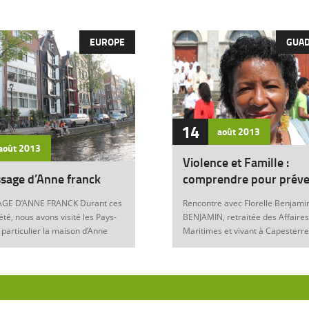
EUROPE
GUA
14
août
2013
août
2013
Violence et Famille :
sage d’Anne franck
comprendre pour préve
GE D’ANNE FRANCK Durant ces
Rencontre avec Florelle Benjamin
été, nous avons visité les Pays-
BENJAMIN, retraitée des Affaires
 particulier la maison d’Anne
Maritimes et vivant à Capesterre
Amsterdam. Son histoire
Eau, est l’auteur du récit « Ainsi..
ante nous interroge sur les
fils » (Editions Nestor, 2012) où 
 de notre foi chrétienne. Anne
le témoignage de l’ensemble des
artyr du mal Anne Franck naît le
violences qui ont surgi dans sa v
929 à Franckfort-sur-le-Main, en
famille : violence physique (fem