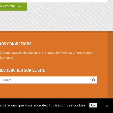
de ses
ACK TO TOP
avail de
NOS CONVICTIONS
Chaque peuple, chaque culture, chaque homme est un trésor pour
'humanité. "
RECHERCHER SUR LE SITE….
nsidérerons que vous acceptez l'utilisation des cookies.
Ok