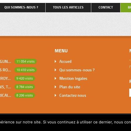
qu’on nous entende […]
et retenant, pour couvrir le coût 
QUI SOMMES-NOUS ?
TOUS LES ARTICLES
CONTACT
B
repas, une partie du salaire du tr
petite dactylo, […]
MENU
DABOU, VILLE DES LAGUNES, CAPITALE DES ADJOUKROU
Accueil
"
11 054 visits
l
BOUNA, PREMIER DES ROYAUMES DE CÔTE D’IVOIRE
Qui sommes-nous ?
10 410 visits
SAKASSOU, CAPITALE ROYALE DES BAOULES
Mention legales
9 420 visits
LES CONTES AFRICAINS, TRESOR POUR L’HUMANITE
Plan du site
8 784 visits
MATHEMATIQUES AFRICAINES
Contactez nous
8 206 visits
érience sur notre site. Si vous continuez à utiliser ce dernier, nous co
© 2014 Copyright par Pascalchristian.fr All rights reserved.