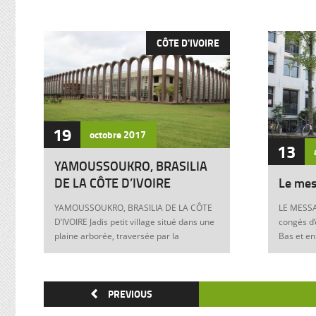
CÔTE D'IVOIRE
19
octobre
2017
13
YAMOUSSOUKRO, BRASILIA
DE LA CÔTE D’IVOIRE
Le mes
YAMOUSSOUKRO, BRASILIA DE LA CÔTE
LE MESSA
D’IVOIRE Jadis petit village situé dans une
congés d’
plaine arborée, traversée par la
Bas et en
Marahoué et le N’Zi, deux affluents du
Franck à 
Bandama, Yamoussoukro est aujourd’hui
boulevers
devenu dans le monde entier synonyme
exigences
de la Côte d’Ivoire Un symbole universel
PREVIOUS
Franck, m
Créée ex nihilo au centre du pays à partir
12 juin 1