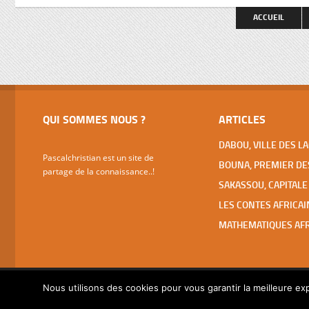
spectaculaires (basilique ND de la Paix,
faut pas 
ACCUEIL
Fondation pour la Paix, Hôtels Président
et des Parlementaires, grandes écoles,
…), […]
QUI SOMMES NOUS ?
ARTICLES
Pascalchristian est un site de
partage de la connaissance..!
Nous utilisons des cookies pour vous garantir la meilleure exp