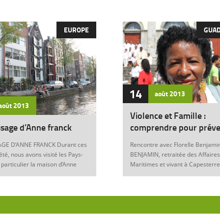
EUROPE
GUA
14
août
2013
août
2013
Violence et Famille :
sage d’Anne franck
comprendre pour préve
GE D’ANNE FRANCK Durant ces
Rencontre avec Florelle Benjamin
été, nous avons visité les Pays-
BENJAMIN, retraitée des Affaires
 particulier la maison d’Anne
Maritimes et vivant à Capesterre
Amsterdam. Son histoire
Eau, est l’auteur du récit « Ainsi..
ante nous interroge sur les
fils » (Editions Nestor, 2012) où 
 de notre foi chrétienne. Anne
le témoignage de l’ensemble des
artyr du mal Anne Franck naît le
violences qui ont surgi dans sa v
929 à Franckfort-sur-le-Main, en
famille : violence physique (fem