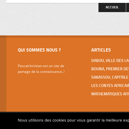
spectaculaires (basilique ND de la Paix,
faut pas 
ACCUEIL
Fondation pour la Paix, Hôtels Président
et des Parlementaires, grandes écoles,
…), […]
QUI SOMMES NOUS ?
ARTICLES
Pascalchristian est un site de
partage de la connaissance..!
Nous utilisons des cookies pour vous garantir la meilleure exp