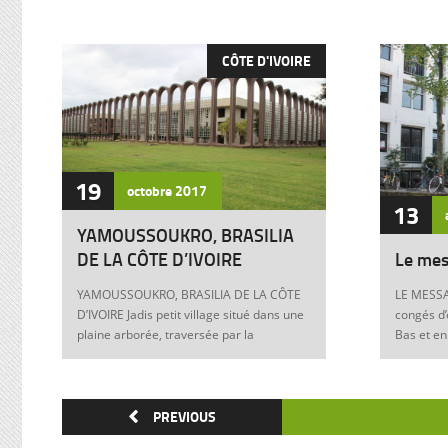
CÔTE D'IVOIRE
19
octobre
2017
13
YAMOUSSOUKRO, BRASILIA
DE LA CÔTE D’IVOIRE
Le mes
YAMOUSSOUKRO, BRASILIA DE LA CÔTE
LE MESSA
D’IVOIRE Jadis petit village situé dans une
congés d’
plaine arborée, traversée par la
Bas et en
Marahoué et le N’Zi, deux affluents du
Franck à 
Bandama, Yamoussoukro est aujourd’hui
boulevers
devenu dans le monde entier synonyme
exigences
de la Côte d’Ivoire Un symbole universel
PREVIOUS
Franck, m
Créée ex nihilo au centre du pays à partir
12 juin 1