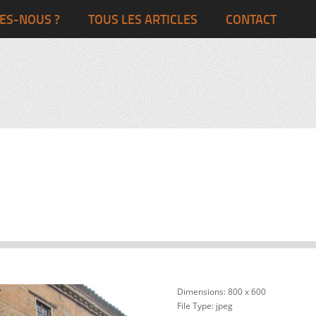
Ghana
Grande-Bretagne
ES-NOUS ?
TOUS LES ARTICLES
CONTACT
Egypte
Côte d’Ivoire
France
Togo
Italie
Maroc
Pays-Bas
Ghana
Grande-Bret
Egypte
Dimensions:
800 x 600
File Type:
jpeg