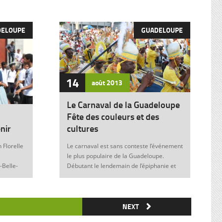
DELOUPE
GUADELOUPE
14
août
2013
Le Carnaval de la Guadeloupe
Fête des couleurs et des
nir
cultures
 Florelle
Le carnaval est sans conteste l’événement
le plus populaire de la Guadeloupe.
-Belle-
Débutant le lendemain de l’épiphanie et
 soit sans
se terminant le mardi gras à minuit, il est
elle donne
marqué durant ces nombreuses
semaines par des fêtes et des festivités
ie de
où acteurs, spectateurs et organisateurs
NEXT
me
de toutes les franges de la société