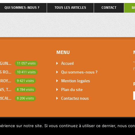
qu’on nous entende […]
et retenant, pour couvrir le coût 
QUI SOMMES-NOUS ?
TOUS LES ARTICLES
CONTACT
B
repas, une partie du salaire du tr
petite dactylo, […]
MENU
DABOU, VILLE DES LAGUNES, CAPITALE DES ADJOUKROU
Accueil
"
11 057 visits
l
BOUNA, PREMIER DES ROYAUMES DE CÔTE D’IVOIRE
Qui sommes-nous ?
10 411 visits
SAKASSOU, CAPITALE ROYALE DES BAOULES
Mention legales
9 421 visits
LES CONTES AFRICAINS, TRESOR POUR L’HUMANITE
Plan du site
8 784 visits
MATHEMATIQUES AFRICAINES
Contactez nous
8 206 visits
érience sur notre site. Si vous continuez à utiliser ce dernier, nous co
© 2014 Copyright par Pascalchristian.fr All rights reserved.