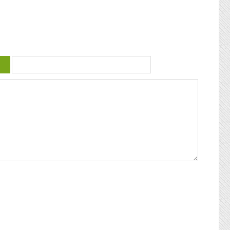
 violence
guadeloupéenne se retrouvent. Articles
similaires : Carnaval 2014 Charettes à
) plus
boeufs à Saint-François Le stigmate de la
uctrice
couleur : conférence de Patricia Braflan
Trobo Rebâtir l’altérité culturelle de la
mprendre
Guadeloupe : entretien avec Paulette Jno-
 mieux
Baptiste Kwanza, fête de l’ethnocentricité
 jeune
Eglises de Guadeloupe, Pierres Vivantes
d’amour
JEAN-LOUP PAGESY ET AURORE UGOLIN
Nous nous
A LA CATHEDRALE DE BASSE-TERRE La
c’était
Souffrière, point culminant des petites
ciaux, les
antilles Le Lycée Gerville Réache, lieu
ses
d’excellence Histoire de la
 expédia
décentralisation en Guadeloupe
pier
ra la
fla mot ».
ses
 un de
alvaire
eille
nnant un
uchette