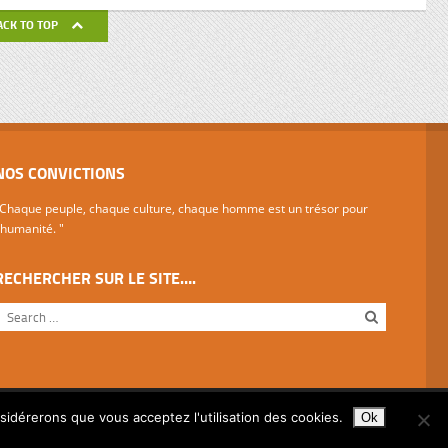
de ses
ACK TO TOP
avail de
NOS CONVICTIONS
Chaque peuple, chaque culture, chaque homme est un trésor pour
'humanité. "
RECHERCHER SUR LE SITE….
nsidérerons que vous acceptez l'utilisation des cookies.
Ok