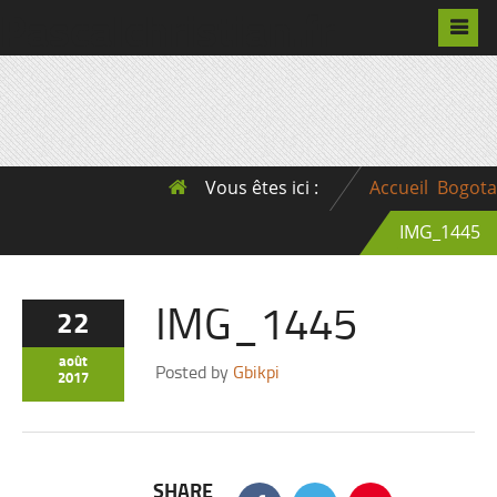
Pascalchristian.fr
Vous êtes ici :
Accueil
Bogota
IMG_1445
IMG_1445
22
août
Posted by
Gbikpi
2017
SHARE