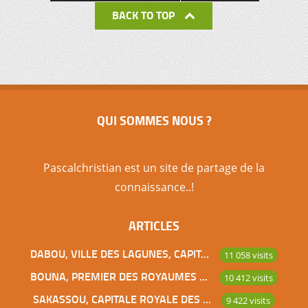
BACK TO TOP
QUI SOMMES NOUS ?
Pascalchristian est un site de partage de la
connaissance..!
ARTICLES
DABOU, VILLE DES LAGUNES, CAPITALE DES ADJOUKROU
11 058 visits
BOUNA, PREMIER DES ROYAUMES DE CÔTE D’IVOIRE
10 412 visits
SAKASSOU, CAPITALE ROYALE DES BAOULES
9 422 visits