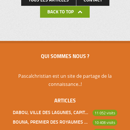
BACK TO TOP
QUI SOMMES NOUS ?
Pascalchristian est un site de partage de la
connaissance..!
ARTICLES
DABOU, VILLE DES LAGUNES, CAPITALE DES ADJOUKROU
11 052 visits
BOUNA, PREMIER DES ROYAUMES DE CÔTE D’IVOIRE
10 408 visits