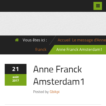
Pascalchristian.fr
Vous êtes ici :
Accueil
Le message d’Anne
franck
Anne Franck Amsterdam1
Anne Franck
21
Amsterdam1
août
2017
Posted by
Gbikpi