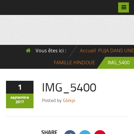
Pascalchristian.fr
Vous êtes ici :
Accueil
PUJA DANS UNE
FAMILLE HINDOUE
IMG_5400
IMG_5400
1
septembre
Posted by
Gbikpi
2017
SHARE