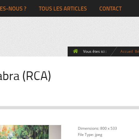
Ghana
Grande-Bretagne
ES-NOUS ?
TOUS LES ARTICLES
CONTACT
Egypte
Côte d’Ivoire
France
Togo
Italie
Vous êtes ici :
Accueil
8
Maroc
Pays-Bas
Ghana
Grande-Bret
abra (RCA)
Egypte
Dimensions:
800 x 533
File Type:
jpeg