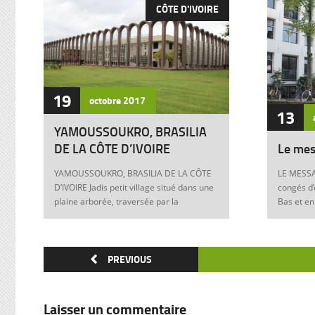
CÔTE D'IVOIRE
19
octobre
2017
13
YAMOUSSOUKRO, BRASILIA
DE LA CÔTE D’IVOIRE
Le mes
YAMOUSSOUKRO, BRASILIA DE LA CÔTE
LE MESSA
D’IVOIRE Jadis petit village situé dans une
congés d’
plaine arborée, traversée par la
Bas et en
Marahoué et le N’Zi, deux affluents du
Franck à 
Bandama, Yamoussoukro est aujourd’hui
boulevers
devenu dans le monde entier synonyme
exigences
de la Côte d’Ivoire Un symbole universel
PREVIOUS
Franck, m
Créée ex nihilo au centre du pays à partir
12 juin 1
des années soixante, Yamoussoukro a été
Allemagne
un événement majeur dans l’histoire de
pouvoir e
Laisser un commentaire
l’urbanisme de la Côte d’Ivoire. Félix
anti-juive