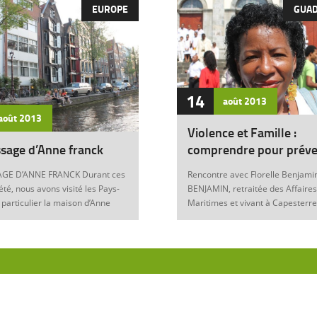
EUROPE
GUA
14
août
2013
août
2013
Violence et Famille :
sage d’Anne franck
comprendre pour préve
GE D’ANNE FRANCK Durant ces
Rencontre avec Florelle Benjamin
été, nous avons visité les Pays-
BENJAMIN, retraitée des Affaires
 particulier la maison d’Anne
Maritimes et vivant à Capesterre
Amsterdam. Son histoire
Eau, est l’auteur du récit « Ainsi..
ante nous interroge sur les
fils » (Editions Nestor, 2012) où 
 de notre foi chrétienne. Anne
le témoignage de l’ensemble des
artyr du mal Anne Franck naît le
violences qui ont surgi dans sa v
929 à Franckfort-sur-le-Main, en
famille : violence physique (fem
. Lorsqu’Hitler arrive au
battue, enfants martyrisés, …) et
n 1933 et introduit les mesures
morale (insultes, remontrances,
s, la famille part s’établir à
manipulation mentale, jalousie, …