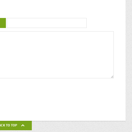
uctrice
couleur : conférence de Patricia Braflan
Trobo Rebâtir l’altérité culturelle de la
mprendre
Guadeloupe : entretien avec Paulette Jno-
 mieux
Baptiste Kwanza, fête de l’ethnocentricité
 jeune
Eglises de Guadeloupe, Pierres Vivantes
d’amour
JEAN-LOUP PAGESY ET AURORE UGOLIN
Nous nous
A LA CATHEDRALE DE BASSE-TERRE La
c’était
Souffrière, point culminant des petites
ciaux, les
antilles Le Lycée Gerville Réache, lieu
ses
d’excellence Histoire de la
 expédia
décentralisation en Guadeloupe
pier
ra la
fla mot ».
ses
 un de
alvaire
eille
nnant un
uchette
de ses
ACK TO TOP
avail de