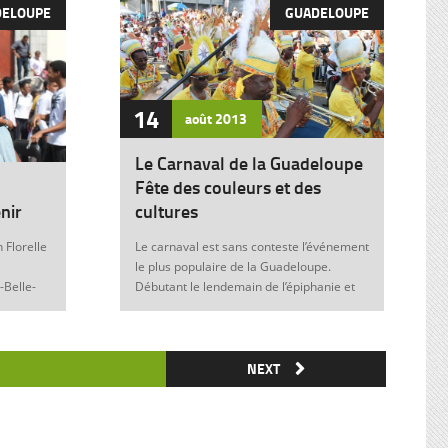
DELOUPE
GUADELOUPE
14
août
2013
Le Carnaval de la Guadeloupe
Fête des couleurs et des
nir
cultures
 Florelle
Le carnaval est sans conteste l’événement
le plus populaire de la Guadeloupe.
-Belle-
Débutant le lendemain de l’épiphanie et
 soit sans
se terminant le mardi gras à minuit, il est
elle donne
marqué durant ces nombreuses
semaines par des fêtes et des festivités
ie de
où acteurs, spectateurs et organisateurs
NEXT
me
de toutes les franges de la société
 violence
guadeloupéenne se retrouvent. Articles
similaires : Carnaval 2014 Charettes à
) plus
boeufs à Saint-François Le stigmate de la