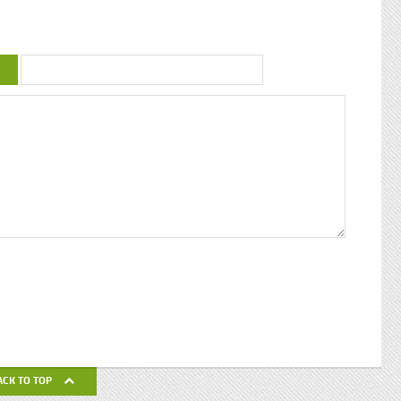
uctrice
couleur : conférence de Patricia Braflan
Trobo Rebâtir l’altérité culturelle de la
mprendre
Guadeloupe : entretien avec Paulette Jno-
 mieux
Baptiste Kwanza, fête de l’ethnocentricité
 jeune
Eglises de Guadeloupe, Pierres Vivantes
d’amour
JEAN-LOUP PAGESY ET AURORE UGOLIN
Nous nous
A LA CATHEDRALE DE BASSE-TERRE La
c’était
Souffrière, point culminant des petites
ciaux, les
antilles Le Lycée Gerville Réache, lieu
ses
d’excellence Histoire de la
 expédia
décentralisation en Guadeloupe
pier
ra la
fla mot ».
ses
 un de
alvaire
eille
nnant un
uchette
de ses
ACK TO TOP
avail de