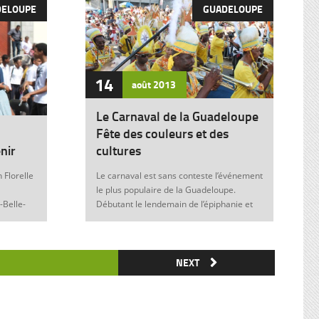
DELOUPE
GUADELOUPE
14
août
2013
Le Carnaval de la Guadeloupe
Fête des couleurs et des
nir
cultures
 Florelle
Le carnaval est sans conteste l’événement
le plus populaire de la Guadeloupe.
-Belle-
Débutant le lendemain de l’épiphanie et
 soit sans
se terminant le mardi gras à minuit, il est
elle donne
marqué durant ces nombreuses
semaines par des fêtes et des festivités
ie de
où acteurs, spectateurs et organisateurs
NEXT
me
de toutes les franges de la société
 violence
guadeloupéenne se retrouvent. Articles
similaires : Carnaval 2014 Charettes à
) plus
boeufs à Saint-François Le stigmate de la