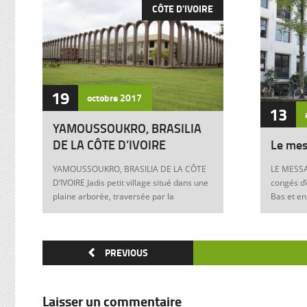
CÔTE D'IVOIRE
19
octobre
2017
13
YAMOUSSOUKRO, BRASILIA
DE LA CÔTE D’IVOIRE
Le mes
YAMOUSSOUKRO, BRASILIA DE LA CÔTE
LE MESSA
D’IVOIRE Jadis petit village situé dans une
congés d’
plaine arborée, traversée par la
Bas et en
Marahoué et le N’Zi, deux affluents du
Franck à 
Bandama, Yamoussoukro est aujourd’hui
boulevers
devenu dans le monde entier synonyme
exigences
de la Côte d’Ivoire Un symbole universel
PREVIOUS
Franck, m
Créée ex nihilo au centre du pays à partir
12 juin 1
des années soixante, Yamoussoukro a été
Allemagne
un événement majeur dans l’histoire de
pouvoir e
Laisser un commentaire
l’urbanisme de la Côte d’Ivoire. Félix
anti-juive