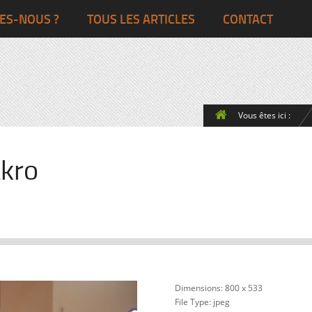
Ghana
Grande-Bretagne
ES-NOUS ?
TOUS LES ARTICLES
CONTACT
Egypte
Côte d’Ivoire
France
Togo
Italie
Vous êtes ici :
Maroc
Pays-Bas
Ghana
Grande-Bret
kro
Egypte
Dimensions:
800 x 533
File Type:
jpeg