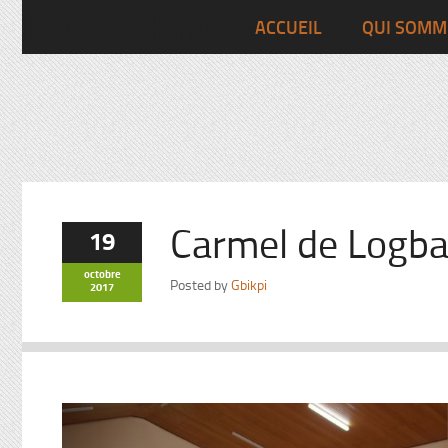
Pascalchristian.fr
ACCUEIL
QUI SOMM
Carmel de Logba
19
octobre
Posted by
Gbikpi
2017