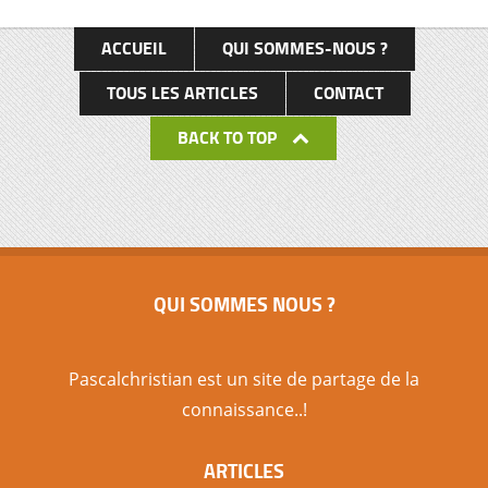
écoles, …), […]
ACCUEIL
QUI SOMMES-NOUS ?
TOUS LES ARTICLES
CONTACT
BACK TO TOP
QUI SOMMES NOUS ?
Pascalchristian est un site de partage de la
connaissance..!
ARTICLES