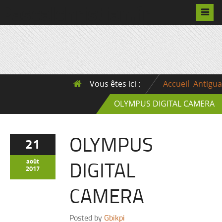
Pascalchristian.fr
Vous êtes ici :
Accueil
Antigua
OLYMPUS DIGITAL CAMERA
OLYMPUS
21
DIGITAL
août
2017
CAMERA
Posted by
Gbikpi