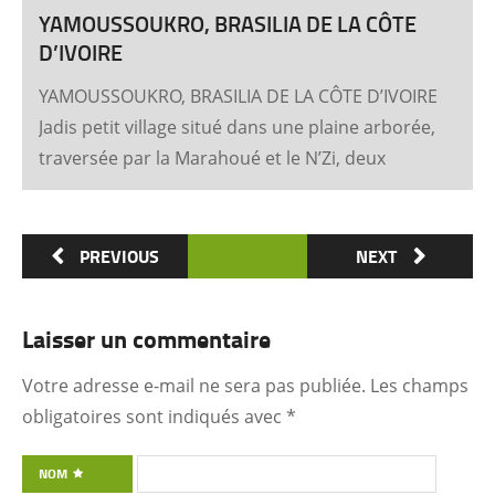
YAMOUSSOUKRO, BRASILIA DE LA CÔTE
D’IVOIRE
YAMOUSSOUKRO, BRASILIA DE LA CÔTE D’IVOIRE
Jadis petit village situé dans une plaine arborée,
traversée par la Marahoué et le N’Zi, deux
affluents du Bandama, Yamoussoukro est
aujourd’hui devenu dans le monde entier
synonyme de la Côte d’Ivoire Un symbole
PREVIOUS
NEXT
universel Créée ex nihilo au centre du pays à
partir des années soixante, Yamoussoukro a été
Laisser un commentaire
un événement majeur dans l’histoire de
l’urbanisme de la Côte d’Ivoire. Félix Houphouët-
Votre adresse e-mail ne sera pas publiée.
Les champs
Boigny et ses architectes (Pierre Fakhoury et
obligatoires sont indiqués avec
*
Patrick d’Hauthuile pour la Basilique, Olivier
Clément Cacoub pour la Fondation FHB, …) ont
NOM