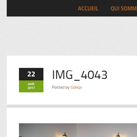
Pascalchristian.fr
ACCUEIL
QUI SOMM
IMG_4043
22
août
Posted by
Gbikpi
2017