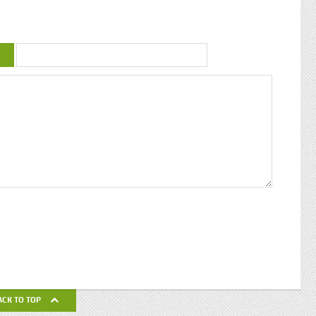
uctrice
couleur : conférence de Patricia Braflan
Trobo Rebâtir l’altérité culturelle de la
mprendre
Guadeloupe : entretien avec Paulette Jno-
 mieux
Baptiste Kwanza, fête de l’ethnocentricité
 jeune
Eglises de Guadeloupe, Pierres Vivantes
d’amour
JEAN-LOUP PAGESY ET AURORE UGOLIN
Nous nous
A LA CATHEDRALE DE BASSE-TERRE La
c’était
Souffrière, point culminant des petites
ciaux, les
antilles Le Lycée Gerville Réache, lieu
ses
d’excellence Histoire de la
 expédia
décentralisation en Guadeloupe
pier
ra la
fla mot ».
ses
 un de
alvaire
eille
nnant un
uchette
de ses
ACK TO TOP
avail de