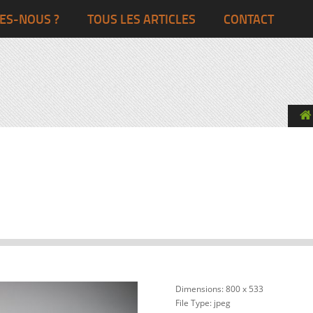
Ghana
Grande-Bretagne
ES-NOUS ?
TOUS LES ARTICLES
CONTACT
Egypte
Côte d’Ivoire
France
Togo
Italie
Maroc
Pays-Bas
Ghana
Grande-Bret
Egypte
Dimensions:
800 x 533
File Type:
jpeg