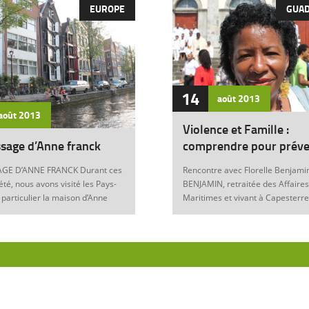
EUROPE
GUA
14
août
2013
août
2013
Violence et Famille :
sage d’Anne franck
comprendre pour préve
GE D’ANNE FRANCK Durant ces
Rencontre avec Florelle Benjamin
été, nous avons visité les Pays-
BENJAMIN, retraitée des Affaires
 particulier la maison d’Anne
Maritimes et vivant à Capesterre
Amsterdam. Son histoire
Eau, est l’auteur du récit « Ainsi..
ante nous interroge sur les
fils » (Editions Nestor, 2012) où 
 de notre foi chrétienne. Anne
le témoignage de l’ensemble des
artyr du mal Anne Franck naît le
violences qui ont surgi dans sa v
929 à Franckfort-sur-le-Main, en
famille : violence physique (fem
. Lorsqu’Hitler arrive au
battue, enfants martyrisés, …) et
n 1933 et introduit les mesures
morale (insultes, remontrances,
s, la famille part s’établir à
manipulation mentale, jalousie, …