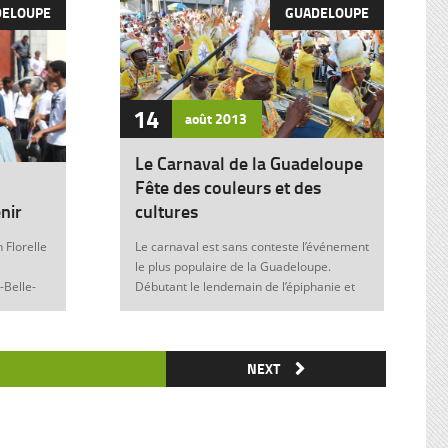
DELOUPE
GUADELOUPE
14
août
2013
Le Carnaval de la Guadeloupe
Fête des couleurs et des
nir
cultures
 Florelle
Le carnaval est sans conteste l’événement
le plus populaire de la Guadeloupe.
-Belle-
Débutant le lendemain de l’épiphanie et
 soit sans
se terminant le mardi gras à minuit, il est
elle donne
marqué durant ces nombreuses
semaines par des fêtes et des festivités
ie de
où acteurs, spectateurs et organisateurs
NEXT
me
de toutes les franges de la société
 violence
guadeloupéenne se retrouvent. Articles
similaires : Carnaval 2014 Charettes à
) plus
boeufs à Saint-François Le stigmate de la