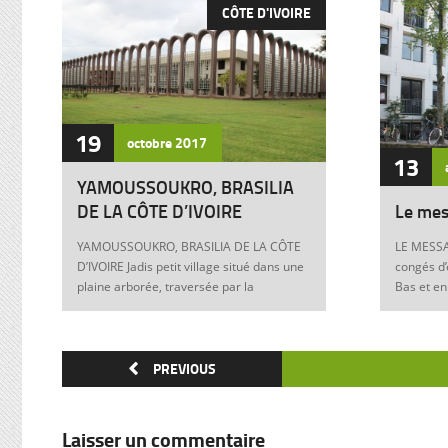
CÔTE D'IVOIRE
19
octobre
2017
13
YAMOUSSOUKRO, BRASILIA
DE LA CÔTE D’IVOIRE
Le mes
YAMOUSSOUKRO, BRASILIA DE LA CÔTE
LE MESSA
D’IVOIRE Jadis petit village situé dans une
congés d’
plaine arborée, traversée par la
Bas et en
Marahoué et le N’Zi, deux affluents du
Franck à 
Bandama, Yamoussoukro est aujourd’hui
boulevers
devenu dans le monde entier synonyme
exigences
de la Côte d’Ivoire Un symbole universel
PREVIOUS
Franck, m
Créée ex nihilo au centre du pays à partir
12 juin 1
des années soixante, Yamoussoukro a été
Allemagne
un événement majeur dans l’histoire de
pouvoir e
Laisser un commentaire
l’urbanisme de la Côte d’Ivoire. Félix
anti-juive