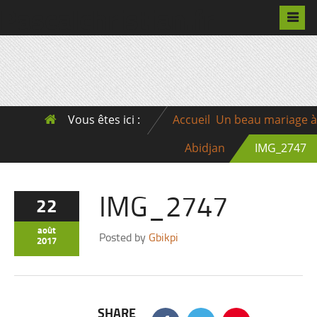
Pascalchristian.fr
Vous êtes ici :
Accueil
Un beau mariage à
Abidjan
IMG_2747
IMG_2747
22
août
Posted by
Gbikpi
2017
SHARE