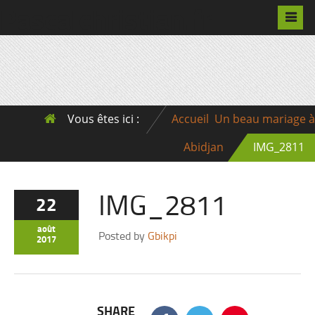
Pascalchristian.fr
Vous êtes ici :
Accueil
Un beau mariage à
Abidjan
IMG_2811
IMG_2811
22
août
Posted by
Gbikpi
2017
SHARE